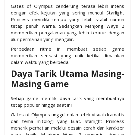
Gates of Olympus cenderung terasa lebih intens
dengan efek kejutan yang sering muncul. Starlight
Princess memiliki tempo yang lebih stabil namun
tetap penuh warna. Sedangkan Mahjong Ways 2
memberikan pengalaman yang lebih teratur dengan
alur permainan yang mengalir.
Perbedaan ritme ini membuat setiap game
memberikan sensasi yang unik ketika dimainkan
dalam waktu yang berbeda.
Daya Tarik Utama Masing-
Masing Game
Setiap game memiliki daya tarik yang membuatnya
tetap populer hingga saat ini.
Gates of Olympus unggul dalam efek visual dramatis
dan tema mitologi yang kuat. Starlight Princess
menarik perhatian melalui desain cerah dan karakter
yang ikonik. Mahjong Ways 2 menonjol dengan