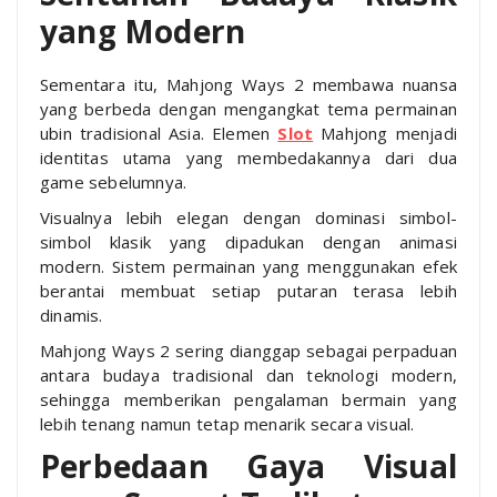
yang Modern
Sementara itu, Mahjong Ways 2 membawa nuansa
yang berbeda dengan mengangkat tema permainan
ubin tradisional Asia. Elemen
Slot
Mahjong menjadi
identitas utama yang membedakannya dari dua
game sebelumnya.
Visualnya lebih elegan dengan dominasi simbol-
simbol klasik yang dipadukan dengan animasi
modern. Sistem permainan yang menggunakan efek
berantai membuat setiap putaran terasa lebih
dinamis.
Mahjong Ways 2 sering dianggap sebagai perpaduan
antara budaya tradisional dan teknologi modern,
sehingga memberikan pengalaman bermain yang
lebih tenang namun tetap menarik secara visual.
Perbedaan Gaya Visual