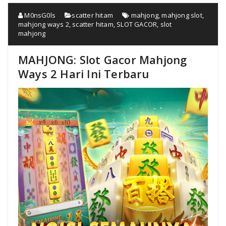
M0nsG0ls
scatter hitam
mahjong
,
mahjong slot
,
mahjong ways 2
,
scatter hitam
,
SLOT GACOR
,
slot
mahjong
MAHJONG: Slot Gacor Mahjong
Ways 2 Hari Ini Terbaru