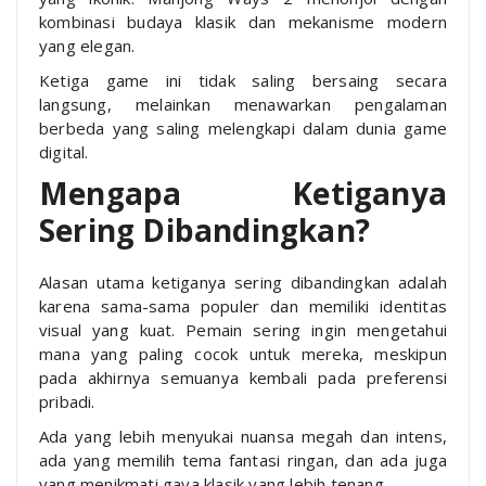
kombinasi budaya klasik dan mekanisme modern
yang elegan.
Ketiga game ini tidak saling bersaing secara
langsung, melainkan menawarkan pengalaman
berbeda yang saling melengkapi dalam dunia game
digital.
Mengapa Ketiganya
Sering Dibandingkan?
Alasan utama ketiganya sering dibandingkan adalah
karena sama-sama populer dan memiliki identitas
visual yang kuat. Pemain sering ingin mengetahui
mana yang paling cocok untuk mereka, meskipun
pada akhirnya semuanya kembali pada preferensi
pribadi.
Ada yang lebih menyukai nuansa megah dan intens,
ada yang memilih tema fantasi ringan, dan ada juga
yang menikmati gaya klasik yang lebih tenang.