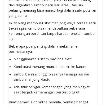
dan digantikan simbol baru dari atas. Dari sini,
peluang menang bisa muncul lagi dalam satu putaran
yang sama.
Inilah yang membuat slot mahjong ways terasa seru.
Sekali spin, kamu bisa mendapatkan beberapa
kemenangan beruntun tanpa harus menekan tombol
lagi.
Beberapa poin penting dalam mekanisme
permainannya:
Menggunakan sistem paylines aktif.
Kombinasi menang muncul dari kiri ke kanan.
Simbol bernilai tinggi biasanya terinspirasi dari
simbol mahjong klasik.
Ada fitur pengali kemenangan yang meningkat
saat terjadi kemenangan berturut-turut.
Buat pemain slot online pemula, penting banget