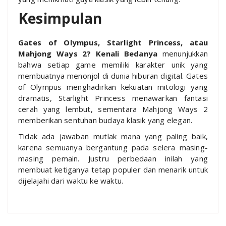
Kesimpulan
Gates of Olympus, Starlight Princess, atau
Mahjong Ways 2? Kenali Bedanya
menunjukkan
bahwa setiap game memiliki karakter unik yang
membuatnya menonjol di dunia hiburan digital. Gates
of Olympus menghadirkan kekuatan mitologi yang
dramatis, Starlight Princess menawarkan fantasi
cerah yang lembut, sementara Mahjong Ways 2
memberikan sentuhan budaya klasik yang elegan.
Tidak ada jawaban mutlak mana yang paling baik,
karena semuanya bergantung pada selera masing-
masing pemain. Justru perbedaan inilah yang
membuat ketiganya tetap populer dan menarik untuk
dijelajahi dari waktu ke waktu.