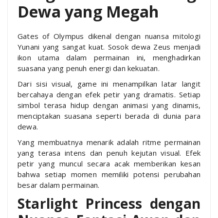
Dewa yang Megah
Gates of Olympus dikenal dengan nuansa mitologi
Yunani yang sangat kuat. Sosok dewa Zeus menjadi
ikon utama dalam permainan ini, menghadirkan
suasana yang penuh energi dan kekuatan.
Dari sisi visual, game ini menampilkan latar langit
bercahaya dengan efek petir yang dramatis. Setiap
simbol terasa hidup dengan animasi yang dinamis,
menciptakan suasana seperti berada di dunia para
dewa.
Yang membuatnya menarik adalah ritme permainan
yang terasa intens dan penuh kejutan visual. Efek
petir yang muncul secara acak memberikan kesan
bahwa setiap momen memiliki potensi perubahan
besar dalam permainan.
Starlight Princess dengan