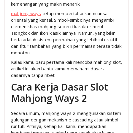
kemenangan yang makin menarik.
mahjong ways
tetap mempertahankan nuansa
oriental yang kental. Simbol-simbolnya mengambil
elemen khas mahjong seperti karakter huruf
Tiongkok dan ikon klasik lainnya. Namun, yang bikin
beda adalah sistem permainan yang lebih interaktif
dan fitur tambahan yang bikin permainan terasa tidak
monoton.
Kalau kamu baru pertama kali mencoba mahjong slot,
artikel ini akan bantu kamu memahami dasar-
dasarnya tanpa ribet.
Cara Kerja Dasar Slot
Mahjong Ways 2
Secara umum, mahjong ways 2 menggunakan sistem
gulungan dengan mekanisme cascading atau simbol
runtuh. Artinya, setiap kali kamu mendapatkan
kombinasi menang, simbol yang cocok akan hilang