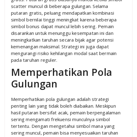
scatter muncul di beberapa gulungan. Selama
putaran gratis, peluang mendapatkan kombinasi
simbol bernilai tinggi meningkat karena beberapa
simbol bonus dapat muncul lebih sering. Pemain
disarankan untuk menunggu kesempatan ini dan
meningkatkan taruhan secara bijak agar potensi
kemenangan maksimal. Strategi ini juga dapat
mengurangi risiko kehilangan modal saat bermain
pada taruhan reguler.
Memperhatikan Pola
Gulungan
Memperhatikan pola gulungan adalah strategi
penting lain yang tidak boleh diabaikan. Meskipun
hasil putaran bersifat acak, pemain berpengalaman
sering mengamati frekuensi munculnya simbol
tertentu. Dengan mengetahui simbol mana yang
sering muncul, pemain bisa menyesuaikan taruhan