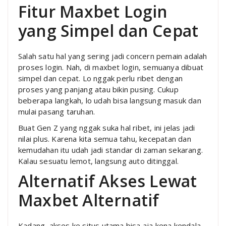
Fitur Maxbet Login
yang Simpel dan Cepat
Salah satu hal yang sering jadi concern pemain adalah
proses login. Nah, di maxbet login, semuanya dibuat
simpel dan cepat. Lo nggak perlu ribet dengan
proses yang panjang atau bikin pusing. Cukup
beberapa langkah, lo udah bisa langsung masuk dan
mulai pasang taruhan.
Buat Gen Z yang nggak suka hal ribet, ini jelas jadi
nilai plus. Karena kita semua tahu, kecepatan dan
kemudahan itu udah jadi standar di zaman sekarang.
Kalau sesuatu lemot, langsung auto ditinggal.
Alternatif Akses Lewat
Maxbet Alternatif
Kadang, akses ke situs utama bisa aja kena kendala.