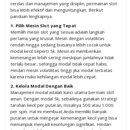
cerdas dan manajemen yang disiplin, permainan slot
bisa lebih efektif dan menguntungkan. Berikut
panduan lengkapnya.
1. Pilih Mesin Slot yang Tepat
Memilih mesin slot yang sesuai adalah langkah
pertama yang krusial. Mesin dengan volatilitas
rendah hingga sedang biasanya lebih cocok untuk
modal kecil seperti 5k. Mesin ini memberikan
kemenangan lebih sering meskipun jumlahnya tidak
terlalu besar, sehingga modal tidak cepat habis.
Hindari mesin volatilitas tinggi jika modal terbatas
karena risiko kehilangan modal lebih cepat.
2. Kelola Modal Dengan Baik
Manajemen modal adalah kunci utama bermain slot
aman. Dengan modal 5k, sebaiknya gunakan strategi
taruhan kecil per putaran, misalnya 500 atau 1.000
per spin. Hal ini membuat Anda memiliki banyak
putaran untuk mengejar kemenangan kecil yang bisa
menumpuk menjadi keuntungan signifikan. Hindari