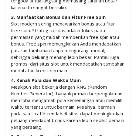
tergoda untuk langsung memasang taruhan besar
karena itu sangat berisiko.
3. Manfaatkan Bonus dan Fitur Free Spin
Slot modern sering menawarkan bonus atau fitur
free spin. Strategi cerdas adalah fokus pada
permainan yang mudah memberikan free spin atau
bonus. Free spin memungkinkan Anda mendapatkan
putaran tambahan tanpa mengurangi modal,
sehingga peluang menang lebih besar. Pantau juga
promosi dari situs slot untuk mendapatkan tambahan
modal atau kredit bermain.
4. Kenali Pola dan Waktu Main
Meskipun slot bekerja dengan RNG (Random
Number Generator), banyak pemain berpengalaman
mencoba mengamati pola kemenangan atau memilih
waktu tertentu untuk bermain. Misalnya, bermain
pada saat traffic rendah di situs dapat meningkatkan
peluang mendapat bonus karena lebih sedikit pemain
yang bersaing.