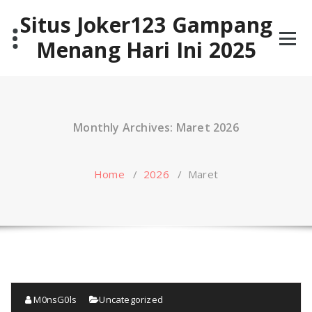
Skip
Situs Joker123 Gampang
to
content
Menang Hari Ini 2025
Monthly Archives: Maret 2026
Home
/
2026
/
Maret
M0nsG0ls
Uncategorized