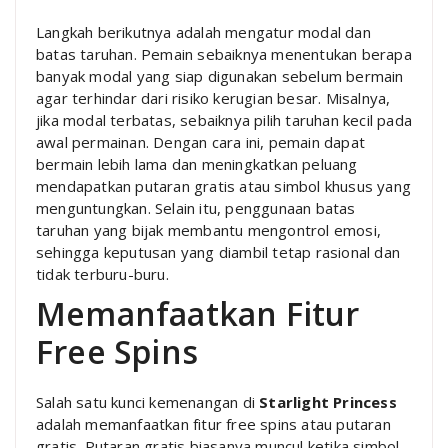
Langkah berikutnya adalah mengatur modal dan
batas taruhan. Pemain sebaiknya menentukan berapa
banyak modal yang siap digunakan sebelum bermain
agar terhindar dari risiko kerugian besar. Misalnya,
jika modal terbatas, sebaiknya pilih taruhan kecil pada
awal permainan. Dengan cara ini, pemain dapat
bermain lebih lama dan meningkatkan peluang
mendapatkan putaran gratis atau simbol khusus yang
menguntungkan. Selain itu, penggunaan batas
taruhan yang bijak membantu mengontrol emosi,
sehingga keputusan yang diambil tetap rasional dan
tidak terburu-buru.
Memanfaatkan Fitur
Free Spins
Salah satu kunci kemenangan di
Starlight Princess
adalah memanfaatkan fitur free spins atau putaran
gratis. Putaran gratis biasanya muncul ketika simbol