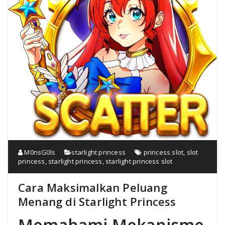
M0nsG0ls
starlight princess
princess slot
,
slot
princess
,
starlight princess
,
starlight princess slot
Cara Maksimalkan Peluang
Menang di Starlight Princess
Memahami Mekanisme