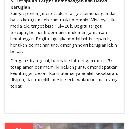
5. Tetapkan Target Kemenangan dan Batas
Kerugian
Sangat penting menetapkan target kemenangan dan
batas kerugian sebelum mulai bermain. Misalnya, jika
modal 5k, target bisa 15k–20k. Begitu target
tercapai, berhenti bermain untuk mengamankan
keuntungan. Begitu juga jika modal habis separuh,
hentikan permainan untuk menghindari kerugian lebih
besar.
Dengan strategi ini, bermain slot dengan modal 5k
tetap aman dan memiliki peluang untuk mendapatkan
keuntungan besar. Kunci utamanya adalah kesabaran,
disiplin, dan memilih mesin serta waktu bermain yang
tepat.