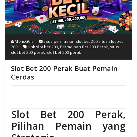
M0nsG0ls
situs permainan slot bet 200
,
situs slot bet
200
link slot bet 200
,
Permainan Bet 200 Perak
,
situs
slot bet 200 perak
,
slot bet 200 perak
Slot Bet 200 Perak Buat Pemain
Cerdas
Slot Bet 200 Perak,
Pilihan Pemain yang