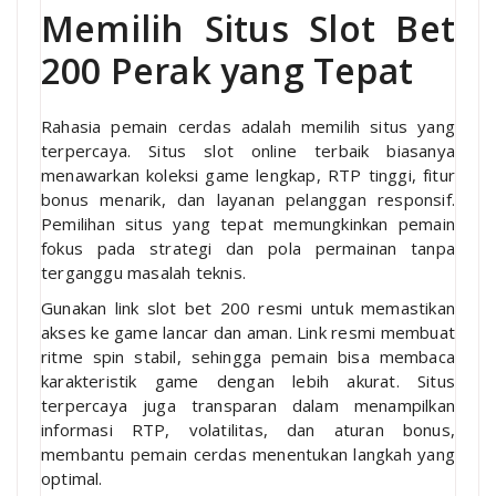
Memilih Situs Slot Bet
200 Perak yang Tepat
Rahasia pemain cerdas adalah memilih situs yang
terpercaya. Situs slot online terbaik biasanya
menawarkan koleksi game lengkap, RTP tinggi, fitur
bonus menarik, dan layanan pelanggan responsif.
Pemilihan situs yang tepat memungkinkan pemain
fokus pada strategi dan pola permainan tanpa
terganggu masalah teknis.
Gunakan link slot bet 200 resmi untuk memastikan
akses ke game lancar dan aman. Link resmi membuat
ritme spin stabil, sehingga pemain bisa membaca
karakteristik game dengan lebih akurat. Situs
terpercaya juga transparan dalam menampilkan
informasi RTP, volatilitas, dan aturan bonus,
membantu pemain cerdas menentukan langkah yang
optimal.