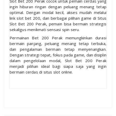
Slot Bet 200 Perak cocok untuk pemain cerdas yang
ingin hiburan ringan dengan peluang menang tetap
optimal. Dengan modal kecil, akses mudah melalui
link slot bet 200, dan berbagai pilihan game di Situs
Slot Bet 200 Perak, pemain bisa bermain strategis
sekaligus menikmati sensasi spin seru.
Permainan Bet 200 Perak memungkinkan durasi
bermain panjang, peluang menang tetap terbuka,
dan pengalaman bermain tetap menyenangkan.
Dengan strategi tepat, fokus pada game, dan disiplin
dalam pengelolaan modal, Slot Bet 200 Perak
menjadi pilihan ideal bagi siapa saja yang ingin
bermain cerdas di situs slot online.