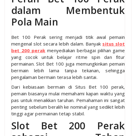
dalam Membentuk
Pola Main
Bet 100 Perak sering menjadi titik awal pemain
mengenal slot secara lebih dalam. Banyak
situs slot
bet 200 perak
menyediakan berbagai pilihan game
yang cocok untuk belajar ritme spin dan fitur
permainan. Slot Bet 100 juga memungkinkan pemain
bermain lebih lama tanpa tekanan, sehingga
pengalaman bermain terasa lebih santai.
Dari kebiasaan bermain di Situs Bet 100 perak,
pemain biasanya mulai memahami kapan waktu yang
pas untuk menaikkan taruhan. Pemahaman ini sangat
penting sebelum beralih ke nominal yang sedikit lebih
tinggi agar permainan tetap stabil.
Slot Bet 200 Perak