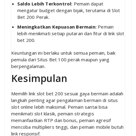
Saldo Lebih Terkontrol:
Pemain dapat
mengatur budget dengan bijak, terutama di Slot
Bet 200 Perak.
Meningkatkan Kepuasan Bermain:
Pemain
lebih menikmati setiap putaran dan fitur di link slot
bet 200.
Keuntungan ini berlaku untuk semua pemain, baik
pemula dari Situs Bet 100 perak maupun yang
berpengalaman.
Kesimpulan
Memilih link slot bet 200 sesuai gaya bermain adalah
langkah penting agar pengalaman bermain di situs
slot online lebih maksimal. Pemain santai bisa
menikmati slot klasik, pemain strategis
memanfaatkan RTP dan bonus, pemain agresif
mencoba multipliers tinggi, dan pemain mobile butuh
link responsif.