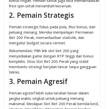
bonus ringan. Pemain santai juga bisa memanfaatkan
free spin untuk menambah keseruan.
2. Pemain Strategis
Pemain strategis fokus pada pola, fitur bonus, dan
peluang menang. Mereka mempelajari Permainan
Bet 200 Perak, memanfaatkan statistik, dan
mengatur budget secara cermat.
Rekomendasi: Pilih link slot bet 200 yang
menyediakan game dengan RTP tinggi dan bonus
kompleks. Situs Slot Bet 200 Perak yang stabil
membantu strategi berjalan lancar tanpa gangguan
teknis.
3. Pemain Agresif
Pemain agresif lebih suka taruhan besar dalam
jangka waktu singkat untuk peluang menang
maksimal. Meskipun Slot Bet 200 Perak bernilai kecil,