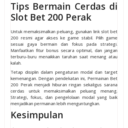
Tips Bermain Cerdas di
Slot Bet 200 Perak
Untuk memaksimalkan peluang, gunakan link slot bet
200 resmi agar akses ke game stabil. Pilih game
sesuai gaya bermain dan fokus pada strategi.
Manfaatkan fitur bonus secara optimal, dan jangan
terburu-buru menaikkan taruhan saat menang atau
kalah.
Tetap disiplin dalam pengaturan modal dan target
kemenangan. Dengan pendekatan ini, Permainan Bet
200 Perak menjadi hiburan ringan sekaligus sarana
cerdas untuk memaksimalkan peluang menang.
Strategi, fokus, dan pengelolaan modal yang baik
menjadikan permainan lebih menguntungkan.
Kesimpulan