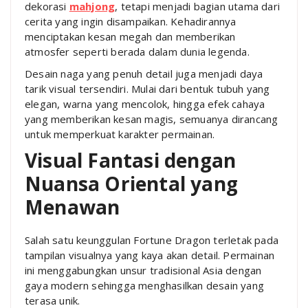
dekorasi
mahjong
, tetapi menjadi bagian utama dari
cerita yang ingin disampaikan. Kehadirannya
menciptakan kesan megah dan memberikan
atmosfer seperti berada dalam dunia legenda.
Desain naga yang penuh detail juga menjadi daya
tarik visual tersendiri. Mulai dari bentuk tubuh yang
elegan, warna yang mencolok, hingga efek cahaya
yang memberikan kesan magis, semuanya dirancang
untuk memperkuat karakter permainan.
Visual Fantasi dengan
Nuansa Oriental yang
Menawan
Salah satu keunggulan Fortune Dragon terletak pada
tampilan visualnya yang kaya akan detail. Permainan
ini menggabungkan unsur tradisional Asia dengan
gaya modern sehingga menghasilkan desain yang
terasa unik.