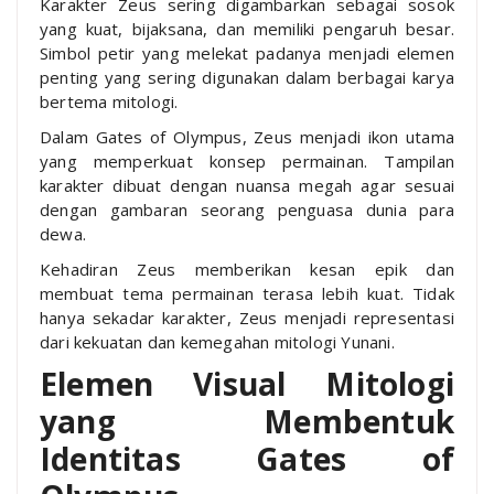
Karakter Zeus sering digambarkan sebagai sosok
yang kuat, bijaksana, dan memiliki pengaruh besar.
Simbol petir yang melekat padanya menjadi elemen
penting yang sering digunakan dalam berbagai karya
bertema mitologi.
Dalam Gates of Olympus, Zeus menjadi ikon utama
yang memperkuat konsep permainan. Tampilan
karakter dibuat dengan nuansa megah agar sesuai
dengan gambaran seorang penguasa dunia para
dewa.
Kehadiran Zeus memberikan kesan epik dan
membuat tema permainan terasa lebih kuat. Tidak
hanya sekadar karakter, Zeus menjadi representasi
dari kekuatan dan kemegahan mitologi Yunani.
Elemen Visual Mitologi
yang Membentuk
Identitas Gates of