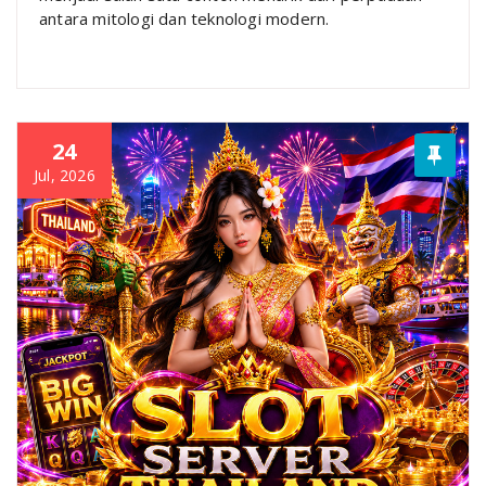
antara mitologi dan teknologi modern.
24
Jul, 2026