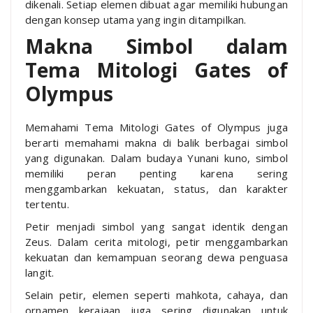
dikenali. Setiap elemen dibuat agar memiliki hubungan
dengan konsep utama yang ingin ditampilkan.
Makna Simbol dalam
Tema Mitologi Gates of
Olympus
Memahami Tema Mitologi Gates of Olympus juga
berarti memahami makna di balik berbagai simbol
yang digunakan. Dalam budaya Yunani kuno, simbol
memiliki peran penting karena sering
menggambarkan kekuatan, status, dan karakter
tertentu.
Petir menjadi simbol yang sangat identik dengan
Zeus. Dalam cerita mitologi, petir menggambarkan
kekuatan dan kemampuan seorang dewa penguasa
langit.
Selain petir, elemen seperti mahkota, cahaya, dan
ornamen kerajaan juga sering digunakan untuk