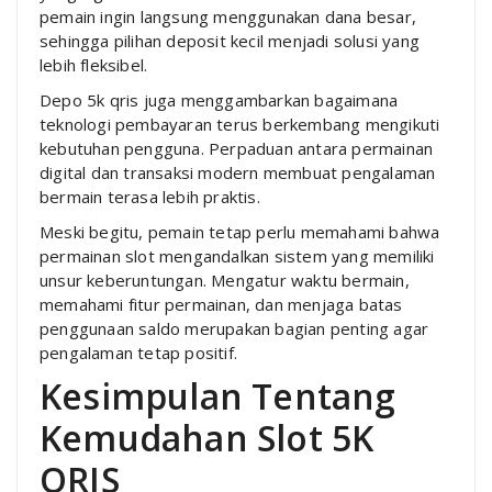
pemain ingin langsung menggunakan dana besar,
sehingga pilihan deposit kecil menjadi solusi yang
lebih fleksibel.
Depo 5k qris juga menggambarkan bagaimana
teknologi pembayaran terus berkembang mengikuti
kebutuhan pengguna. Perpaduan antara permainan
digital dan transaksi modern membuat pengalaman
bermain terasa lebih praktis.
Meski begitu, pemain tetap perlu memahami bahwa
permainan slot mengandalkan sistem yang memiliki
unsur keberuntungan. Mengatur waktu bermain,
memahami fitur permainan, dan menjaga batas
penggunaan saldo merupakan bagian penting agar
pengalaman tetap positif.
Kesimpulan Tentang
Kemudahan Slot 5K
QRIS