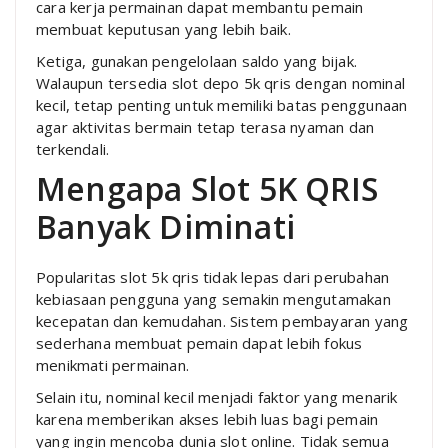
cara kerja permainan dapat membantu pemain
membuat keputusan yang lebih baik.
Ketiga, gunakan pengelolaan saldo yang bijak.
Walaupun tersedia slot depo 5k qris dengan nominal
kecil, tetap penting untuk memiliki batas penggunaan
agar aktivitas bermain tetap terasa nyaman dan
terkendali.
Mengapa Slot 5K QRIS
Banyak Diminati
Popularitas slot 5k qris tidak lepas dari perubahan
kebiasaan pengguna yang semakin mengutamakan
kecepatan dan kemudahan. Sistem pembayaran yang
sederhana membuat pemain dapat lebih fokus
menikmati permainan.
Selain itu, nominal kecil menjadi faktor yang menarik
karena memberikan akses lebih luas bagi pemain
yang ingin mencoba dunia slot online. Tidak semua