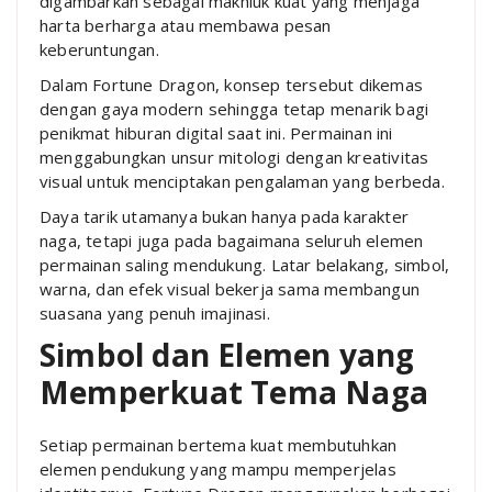
digambarkan sebagai makhluk kuat yang menjaga
harta berharga atau membawa pesan
keberuntungan.
Dalam Fortune Dragon, konsep tersebut dikemas
dengan gaya modern sehingga tetap menarik bagi
penikmat hiburan digital saat ini. Permainan ini
menggabungkan unsur mitologi dengan kreativitas
visual untuk menciptakan pengalaman yang berbeda.
Daya tarik utamanya bukan hanya pada karakter
naga, tetapi juga pada bagaimana seluruh elemen
permainan saling mendukung. Latar belakang, simbol,
warna, dan efek visual bekerja sama membangun
suasana yang penuh imajinasi.
Simbol dan Elemen yang
Memperkuat Tema Naga
Setiap permainan bertema kuat membutuhkan
elemen pendukung yang mampu memperjelas