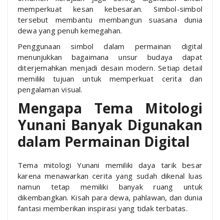
memperkuat kesan kebesaran. Simbol-simbol
tersebut membantu membangun suasana dunia
dewa yang penuh kemegahan.
Penggunaan simbol dalam permainan digital
menunjukkan bagaimana unsur budaya dapat
diterjemahkan menjadi desain modern. Setiap detail
memiliki tujuan untuk memperkuat cerita dan
pengalaman visual.
Mengapa Tema Mitologi
Yunani Banyak Digunakan
dalam Permainan Digital
Tema mitologi Yunani memiliki daya tarik besar
karena menawarkan cerita yang sudah dikenal luas
namun tetap memiliki banyak ruang untuk
dikembangkan. Kisah para dewa, pahlawan, dan dunia
fantasi memberikan inspirasi yang tidak terbatas.