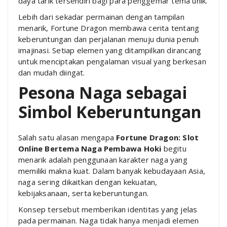
daya tarik tersendiri bagi para penggemar tema unik.
Lebih dari sekadar permainan dengan tampilan
menarik, Fortune Dragon membawa cerita tentang
keberuntungan dan perjalanan menuju dunia penuh
imajinasi. Setiap elemen yang ditampilkan dirancang
untuk menciptakan pengalaman visual yang berkesan
dan mudah diingat.
Pesona Naga sebagai
Simbol Keberuntungan
Salah satu alasan mengapa
Fortune Dragon: Slot
Online Bertema Naga Pembawa Hoki
begitu
menarik adalah penggunaan karakter naga yang
memiliki makna kuat. Dalam banyak kebudayaan Asia,
naga sering dikaitkan dengan kekuatan,
kebijaksanaan, serta keberuntungan.
Konsep tersebut memberikan identitas yang jelas
pada permainan. Naga tidak hanya menjadi elemen