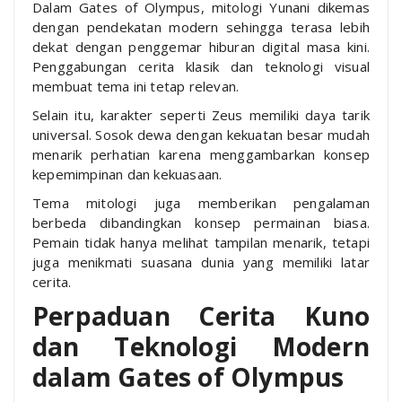
Dalam Gates of Olympus, mitologi Yunani dikemas
dengan pendekatan modern sehingga terasa lebih
dekat dengan penggemar hiburan digital masa kini.
Penggabungan cerita klasik dan teknologi visual
membuat tema ini tetap relevan.
Selain itu, karakter seperti Zeus memiliki daya tarik
universal. Sosok dewa dengan kekuatan besar mudah
menarik perhatian karena menggambarkan konsep
kepemimpinan dan kekuasaan.
Tema mitologi juga memberikan pengalaman
berbeda dibandingkan konsep permainan biasa.
Pemain tidak hanya melihat tampilan menarik, tetapi
juga menikmati suasana dunia yang memiliki latar
cerita.
Perpaduan Cerita Kuno
dan Teknologi Modern
dalam Gates of Olympus