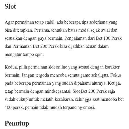
Slot
Agar permainan tetap stabil, ada beberapa tips sederhana yang
bisa diterapkan. Pertama, tentukan batas modal sejak awal dan
sesuaikan dengan gaya bermain. Pengalaman dari Bet 100 Perak
dan Permainan Bet 200 Perak bisa dijadikan acuan dalam
mengatur tempo spin.
Kedua, pilih permainan slot online yang sesuai dengan karakter
bermain. Jangan tergoda mencoba semua game sekaligus. Fokus
pada beberapa permainan yang sudah dipahami alurnya. Ketiga,
tetap bermain dengan mindset santai. Slot Bet 200 Perak saja
sudah cukup untuk melatih kesabaran, sehingga saat mencoba bet
400 perak, pemain tidak mudah terpancing emosi.
Penutup