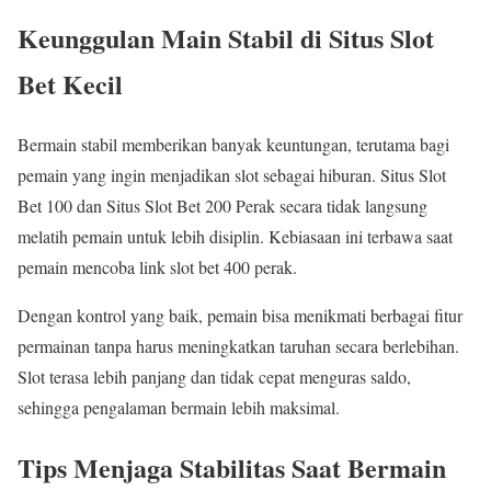
Keunggulan Main Stabil di Situs Slot
Bet Kecil
Bermain stabil memberikan banyak keuntungan, terutama bagi
pemain yang ingin menjadikan slot sebagai hiburan. Situs Slot
Bet 100 dan Situs Slot Bet 200 Perak secara tidak langsung
melatih pemain untuk lebih disiplin. Kebiasaan ini terbawa saat
pemain mencoba link slot bet 400 perak.
Dengan kontrol yang baik, pemain bisa menikmati berbagai fitur
permainan tanpa harus meningkatkan taruhan secara berlebihan.
Slot terasa lebih panjang dan tidak cepat menguras saldo,
sehingga pengalaman bermain lebih maksimal.
Tips Menjaga Stabilitas Saat Bermain