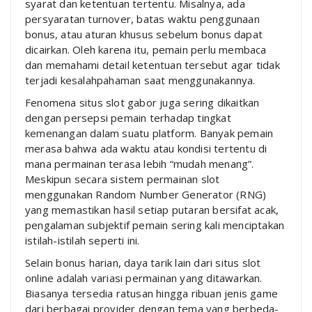
syarat dan ketentuan tertentu. Misalnya, ada
persyaratan turnover, batas waktu penggunaan
bonus, atau aturan khusus sebelum bonus dapat
dicairkan. Oleh karena itu, pemain perlu membaca
dan memahami detail ketentuan tersebut agar tidak
terjadi kesalahpahaman saat menggunakannya.
Fenomena situs slot gabor juga sering dikaitkan
dengan persepsi pemain terhadap tingkat
kemenangan dalam suatu platform. Banyak pemain
merasa bahwa ada waktu atau kondisi tertentu di
mana permainan terasa lebih “mudah menang”.
Meskipun secara sistem permainan slot
menggunakan Random Number Generator (RNG)
yang memastikan hasil setiap putaran bersifat acak,
pengalaman subjektif pemain sering kali menciptakan
istilah-istilah seperti ini.
Selain bonus harian, daya tarik lain dari situs slot
online adalah variasi permainan yang ditawarkan.
Biasanya tersedia ratusan hingga ribuan jenis game
dari berbagai provider dengan tema yang berbeda-