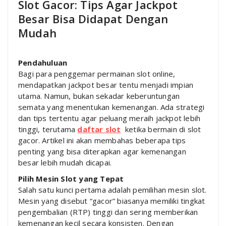
Slot Gacor: Tips Agar Jackpot
Besar Bisa Didapat Dengan
Mudah
Pendahuluan
Bagi para penggemar permainan slot online,
mendapatkan jackpot besar tentu menjadi impian
utama. Namun, bukan sekadar keberuntungan
semata yang menentukan kemenangan. Ada strategi
dan tips tertentu agar peluang meraih jackpot lebih
tinggi, terutama
daftar slot
ketika bermain di slot
gacor. Artikel ini akan membahas beberapa tips
penting yang bisa diterapkan agar kemenangan
besar lebih mudah dicapai.
Pilih Mesin Slot yang Tepat
Salah satu kunci pertama adalah pemilihan mesin slot.
Mesin yang disebut “gacor” biasanya memiliki tingkat
pengembalian (RTP) tinggi dan sering memberikan
kemenangan kecil secara konsisten. Dengan