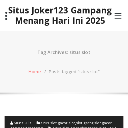
Skip
Situs Joker123 Gampang
to
content
Menang Hari Ini 2025
Tag Archives: situs slot
Home
/
Posts tagged "situs slot"
M0nsG0ls
situs slot gacor
,
slot
,
slot gacor
,
slot gacor
gampang menang
situs slot
,
situs slot gacor
,
slot
,
SLOT