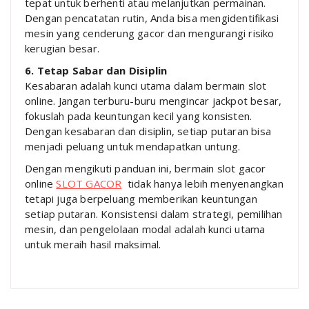
tepat untuk berhenti atau melanjutkan permainan.
Dengan pencatatan rutin, Anda bisa mengidentifikasi
mesin yang cenderung gacor dan mengurangi risiko
kerugian besar.
6. Tetap Sabar dan Disiplin
Kesabaran adalah kunci utama dalam bermain slot
online. Jangan terburu-buru mengincar jackpot besar,
fokuslah pada keuntungan kecil yang konsisten.
Dengan kesabaran dan disiplin, setiap putaran bisa
menjadi peluang untuk mendapatkan untung.
Dengan mengikuti panduan ini, bermain slot gacor
online
SLOT GACOR
tidak hanya lebih menyenangkan
tetapi juga berpeluang memberikan keuntungan
setiap putaran. Konsistensi dalam strategi, pemilihan
mesin, dan pengelolaan modal adalah kunci utama
untuk meraih hasil maksimal.