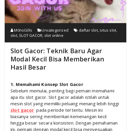
M0nsG0ls
Uncategorized
daftar slot
,
situs slot
,
slot
,
SLOT GACOR
,
slot online
Slot Gacor: Teknik Baru Agar
Modal Kecil Bisa Memberikan
Hasil Besar
1. Memahami Konsep Slot Gacor
Sebelum memulai, penting bagi pemain memahami
apa itu slot gacor. Slot gacor adalah istilah untuk
mesin slot yang memiliki peluang menang lebih tinggi
slot gacor
pada periode tertentu. Mesin ini
biasanya sering memberikan kemenangan kecil
hingga besar secara konsisten. Dengan pemahaman
ini, pemain dengan modal kecil bisa menyesuaikan