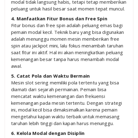
modal tidak langsung habis, tetapi tetap memberikan
peluang untuk hasil besar saat momen tepat muncul.
4. Manfaatkan Fitur Bonus dan Free Spin
Fitur bonus dan free spin adalah peluang emas bagi
pemain modal kecil. Teknik baru yang bisa digunakan
adalah menunggu momen mesin memberikan free
spin atau jackpot mini, lalu fokus menambah taruhan
saat fitur ini aktif. Hal ini akan meningkatkan peluang
kemenangan besar tanpa harus menambah modal
awal.
5. Catat Pola dan Waktu Bermain
Mesin slot sering memiliki pola tertentu yang bisa
diamati dari sejarah permainan. Pemain bisa
mencatat waktu kemenangan dan frekuensi
kemenangan pada mesin tertentu. Dengan strategi
ini, modal kecil bisa dimaksimalkan karena pemain
mengetahui kapan waktu terbaik untuk memasang
taruhan lebih tinggi dan kapan harus menunggu.
6. Kelola Modal dengan Disiplin