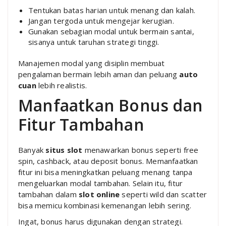
Tentukan batas harian untuk menang dan kalah.
Jangan tergoda untuk mengejar kerugian.
Gunakan sebagian modal untuk bermain santai,
sisanya untuk taruhan strategi tinggi.
Manajemen modal yang disiplin membuat
pengalaman bermain lebih aman dan peluang
auto
cuan
lebih realistis.
Manfaatkan Bonus dan
Fitur Tambahan
Banyak
situs slot
menawarkan bonus seperti free
spin, cashback, atau deposit bonus. Memanfaatkan
fitur ini bisa meningkatkan peluang menang tanpa
mengeluarkan modal tambahan. Selain itu, fitur
tambahan dalam
slot online
seperti wild dan scatter
bisa memicu kombinasi kemenangan lebih sering.
Ingat, bonus harus digunakan dengan strategi.