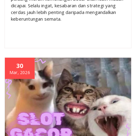
dicapai. Selalu ingat, kesabaran dan strategi yang
cerdas jauh lebih penting daripada mengandalkan
keberuntungan semata.
30
Mar, 2026