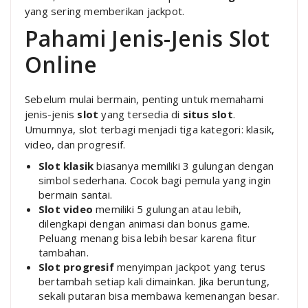
yang sering memberikan jackpot.
Pahami Jenis-Jenis Slot
Online
Sebelum mulai bermain, penting untuk memahami
jenis-jenis
slot
yang tersedia di
situs slot
.
Umumnya, slot terbagi menjadi tiga kategori: klasik,
video, dan progresif.
Slot klasik
biasanya memiliki 3 gulungan dengan
simbol sederhana. Cocok bagi pemula yang ingin
bermain santai.
Slot video
memiliki 5 gulungan atau lebih,
dilengkapi dengan animasi dan bonus game.
Peluang menang bisa lebih besar karena fitur
tambahan.
Slot progresif
menyimpan jackpot yang terus
bertambah setiap kali dimainkan. Jika beruntung,
sekali putaran bisa membawa kemenangan besar.