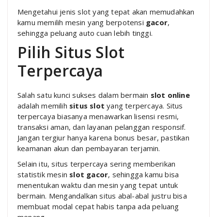
Mengetahui jenis slot yang tepat akan memudahkan
kamu memilih mesin yang berpotensi
gacor
,
sehingga peluang auto cuan lebih tinggi.
Pilih Situs Slot
Terpercaya
Salah satu kunci sukses dalam bermain
slot online
adalah memilih
situs slot
yang terpercaya. Situs
terpercaya biasanya menawarkan lisensi resmi,
transaksi aman, dan layanan pelanggan responsif.
Jangan tergiur hanya karena bonus besar, pastikan
keamanan akun dan pembayaran terjamin.
Selain itu, situs terpercaya sering memberikan
statistik mesin
slot gacor
, sehingga kamu bisa
menentukan waktu dan mesin yang tepat untuk
bermain. Mengandalkan situs abal-abal justru bisa
membuat modal cepat habis tanpa ada peluang
menang.