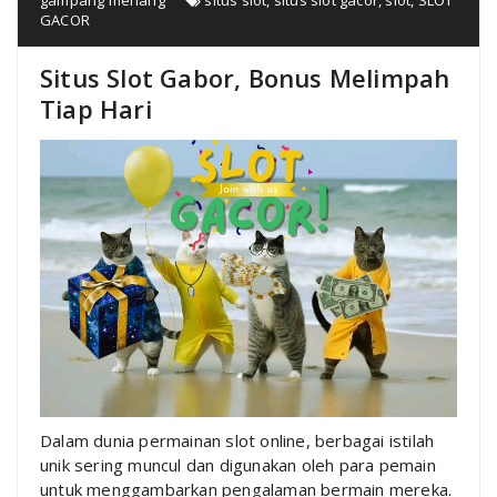
GACOR
Situs Slot Gabor, Bonus Melimpah
Tiap Hari
Dalam dunia permainan slot online, berbagai istilah
unik sering muncul dan digunakan oleh para pemain
untuk menggambarkan pengalaman bermain mereka.