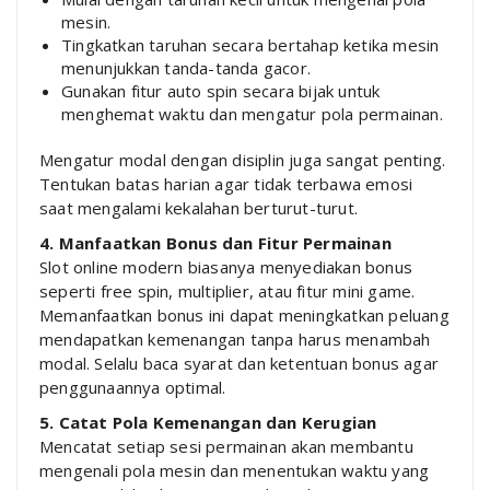
mesin.
Tingkatkan taruhan secara bertahap ketika mesin
menunjukkan tanda-tanda gacor.
Gunakan fitur auto spin secara bijak untuk
menghemat waktu dan mengatur pola permainan.
Mengatur modal dengan disiplin juga sangat penting.
Tentukan batas harian agar tidak terbawa emosi
saat mengalami kekalahan berturut-turut.
4. Manfaatkan Bonus dan Fitur Permainan
Slot online modern biasanya menyediakan bonus
seperti free spin, multiplier, atau fitur mini game.
Memanfaatkan bonus ini dapat meningkatkan peluang
mendapatkan kemenangan tanpa harus menambah
modal. Selalu baca syarat dan ketentuan bonus agar
penggunaannya optimal.
5. Catat Pola Kemenangan dan Kerugian
Mencatat setiap sesi permainan akan membantu
mengenali pola mesin dan menentukan waktu yang