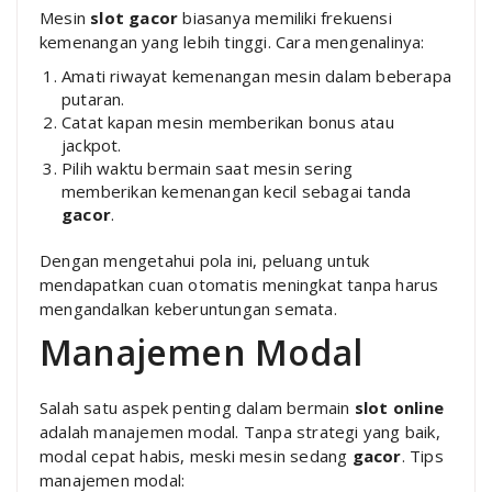
Mesin
slot gacor
biasanya memiliki frekuensi
kemenangan yang lebih tinggi. Cara mengenalinya:
Amati riwayat kemenangan mesin dalam beberapa
putaran.
Catat kapan mesin memberikan bonus atau
jackpot.
Pilih waktu bermain saat mesin sering
memberikan kemenangan kecil sebagai tanda
gacor
.
Dengan mengetahui pola ini, peluang untuk
mendapatkan cuan otomatis meningkat tanpa harus
mengandalkan keberuntungan semata.
Manajemen Modal
Salah satu aspek penting dalam bermain
slot online
adalah manajemen modal. Tanpa strategi yang baik,
modal cepat habis, meski mesin sedang
gacor
. Tips
manajemen modal: