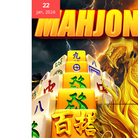
22
Jan, 2026