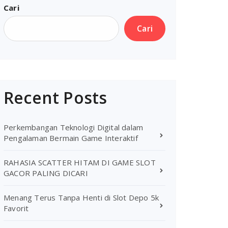
Cari
Cari
Recent Posts
Perkembangan Teknologi Digital dalam
Pengalaman Bermain Game Interaktif
RAHASIA SCATTER HITAM DI GAME SLOT
GACOR PALING DICARI
Menang Terus Tanpa Henti di Slot Depo 5k
Favorit