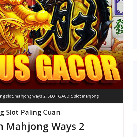
ng slot
,
mahjong ways 2
,
SLOT GACOR
,
slot mahjong
 Slot Paling Cuan
n Mahjong Ways 2