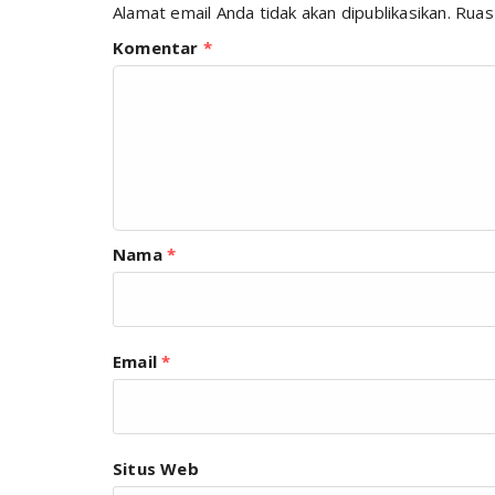
Alamat email Anda tidak akan dipublikasikan.
Ruas
Komentar
*
Nama
*
Email
*
Situs Web