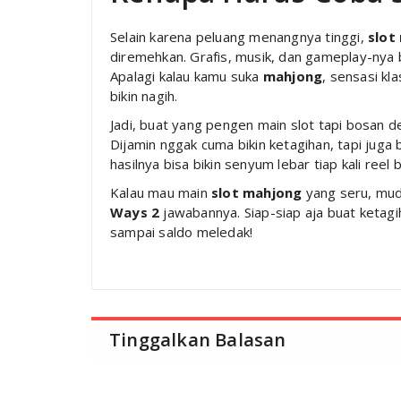
Selain karena peluang menangnya tinggi,
slot
diremehkan. Grafis, musik, dan gameplay-nya 
Apalagi kalau kamu suka
mahjong
, sensasi k
bikin nagih.
Jadi, buat yang pengen main slot tapi bosan d
Dijamin nggak cuma bikin ketagihan, tapi juga 
hasilnya bisa bikin senyum lebar tiap kali ree
Kalau mau main
slot mahjong
yang seru, muda
Ways 2
jawabannya. Siap-siap aja buat ketagi
sampai saldo meledak!
Tinggalkan Balasan