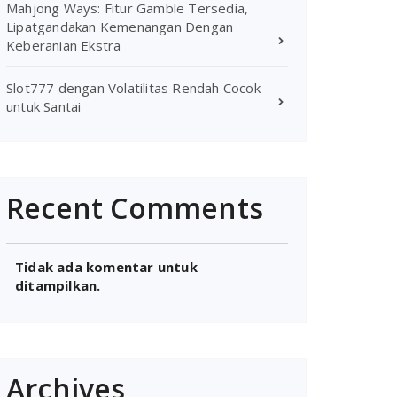
Mahjong Ways: Fitur Gamble Tersedia,
Lipatgandakan Kemenangan Dengan
Keberanian Ekstra
Slot777 dengan Volatilitas Rendah Cocok
untuk Santai
Recent Comments
Tidak ada komentar untuk
ditampilkan.
Archives