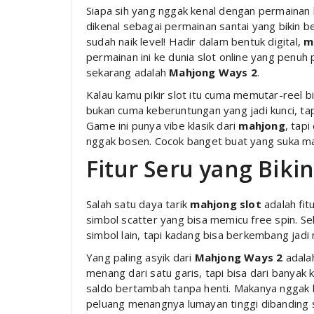
Siapa sih yang nggak kenal dengan permainan k
dikenal sebagai permainan santai yang bikin 
sudah naik level! Hadir dalam bentuk digital,
m
permainan ini ke dunia slot online yang penuh 
sekarang adalah
Mahjong Ways 2
.
Kalau kamu pikir slot itu cuma memutar-reel 
bukan cuma keberuntungan yang jadi kunci, ta
Game ini punya vibe klasik dari
mahjong
, tap
nggak bosen. Cocok banget buat yang suka m
Fitur Seru yang Biki
Salah satu daya tarik
mahjong slot
adalah fit
simbol scatter yang bisa memicu free spin. Se
simbol lain, tapi kadang bisa berkembang jadi
Yang paling asyik dari
Mahjong Ways 2
adala
menang dari satu garis, tapi bisa dari banyak k
saldo bertambah tanpa henti. Makanya nggak h
peluang menangnya lumayan tinggi dibanding s