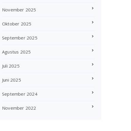
November 2025
Oktober 2025
September 2025
Agustus 2025
Juli 2025
Juni 2025
September 2024
November 2022