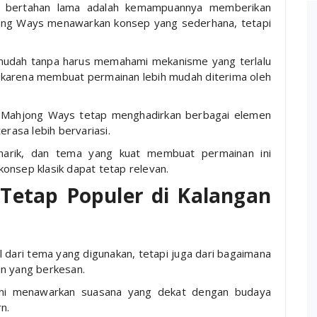
t bertahan lama adalah kemampuannya memberikan
ong Ways menawarkan konsep yang sederhana, tetapi
mudah tanpa harus memahami mekanisme yang terlalu
h karena membuat permainan lebih mudah diterima oleh
, Mahjong Ways tetap menghadirkan berbagai elemen
asa lebih bervariasi.
narik, dan tema yang kuat membuat permainan ini
onsep klasik dapat tetap relevan.
Tetap Populer di Kalangan
 dari tema yang digunakan, tetapi juga dari bagaimana
an yang berkesan.
ini menawarkan suasana yang dekat dengan budaya
n.