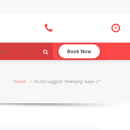
Book Now
Home
/
Posts tagged "mahjong ways 2"