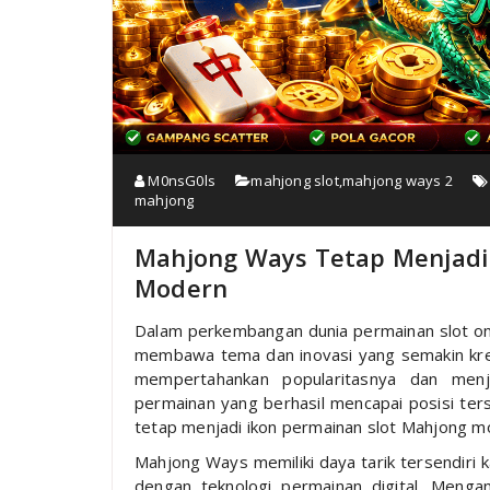
M0nsG0ls
mahjong slot
,
mahjong ways 2
mahjong
Mahjong Ways Tetap Menjadi
Modern
Dalam perkembangan dunia permainan slot on
membawa tema dan inovasi yang semakin kr
mempertahankan popularitasnya dan menja
permainan yang berhasil mencapai posisi te
tetap menjadi ikon permainan slot Mahjong mo
Mahjong Ways memiliki daya tarik tersendiri
dengan teknologi permainan digital. Mengan