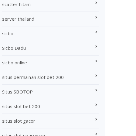
scatter hitam
server thailand
sicbo
Sicbo Dadu
sicbo online
situs permainan slot bet 200
Situs SBOTOP
situs slot bet 200
situs slot gacor
situs slot spaceman