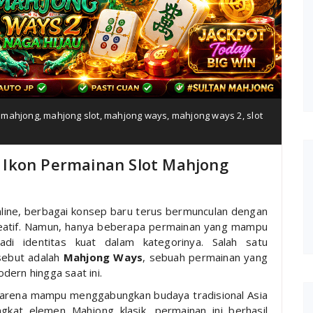
mahjong
,
mahjong slot
,
mahjong ways
,
mahjong ways 2
,
slot
 Ikon Permainan Slot Mahjong
line, berbagai konsep baru terus bermunculan dengan
eatif. Namun, hanya beberapa permainan yang mampu
di identitas kuat dalam kategorinya. Salah satu
rsebut adalah
Mahjong Ways
, sebuah permainan yang
dern hingga saat ini.
 karena mampu menggabungkan budaya tradisional Asia
gkat elemen Mahjong klasik, permainan ini berhasil