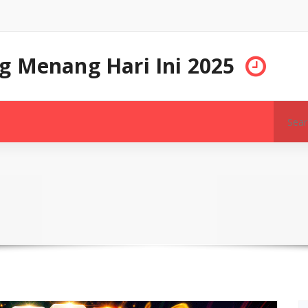
g Menang Hari Ini 2025
Search
for: