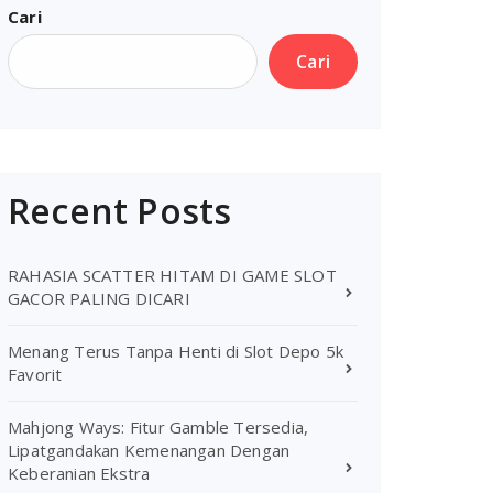
Cari
Cari
Recent Posts
RAHASIA SCATTER HITAM DI GAME SLOT
GACOR PALING DICARI
Menang Terus Tanpa Henti di Slot Depo 5k
Favorit
Mahjong Ways: Fitur Gamble Tersedia,
Lipatgandakan Kemenangan Dengan
Keberanian Ekstra