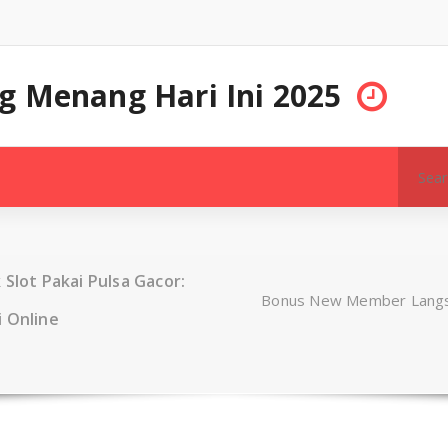
g Menang Hari Ini 2025
Search
for:
lot Pakai Pulsa Gacor:
Bonus New Member Langsun
i Online