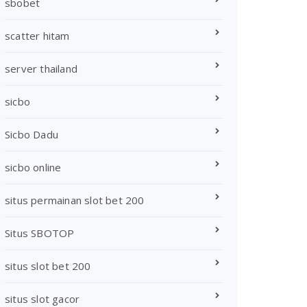
sbobet
scatter hitam
server thailand
sicbo
Sicbo Dadu
sicbo online
situs permainan slot bet 200
Situs SBOTOP
situs slot bet 200
situs slot gacor