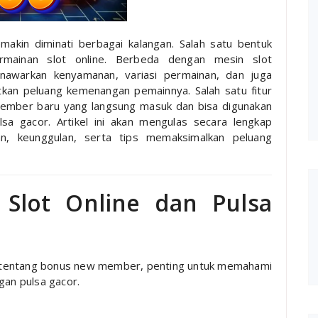
emakin diminati berbagai kalangan. Salah satu bentuk
rmainan slot online. Berbeda dengan mesin slot
menawarkan kenyamanan, variasi permainan, dan juga
kan peluang kemenangan pemainnya. Salah satu fitur
member baru yang langsung masuk dan bisa digunakan
sa gacor. Artikel ini akan mengulas secara lengkap
n, keunggulan, serta tips memaksimalkan peluang
 Slot Online dan Pulsa
 tentang bonus new member, penting untuk memahami
gan pulsa gacor.