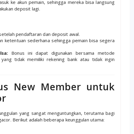
asuk ke akun pemain, sehingga mereka bisa langsung
kukan deposit lagi.
etelah pendaftaran dan deposit awal.
an ketentuan sederhana sehingga pemain bisa segera
lsa:
Bonus ini dapat digunakan bersama metode
ng tidak memiliki rekening bank atau tidak ingin
nus New Member untuk
or
eunggulan yang sangat menguntungkan, terutama bagi
gacor. Berikut adalah beberapa keunggulan utama: