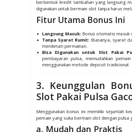
berbentuk kredit tambahan yang langsung m
digunakan untuk bermain slot tanpa harus mela
Fitur Utama Bonus Ini
Langsung Masuk:
Bonus otomatis masuk s
Tanpa Syarat Rumit:
Biasanya, syarat d
menikmati permainan.
Bisa Digunakan untuk Slot Pakai Pu
pembayaran pulsa, memudahkan pemain ya
menggunakan metode deposit tradisional.
3. Keunggulan Bo
Slot Pakai Pulsa Gac
Menggunakan bonus ini memiliki sejumlah k
pemain yang suka bermain slot dengan pulsa 
a. Mudah dan Praktis