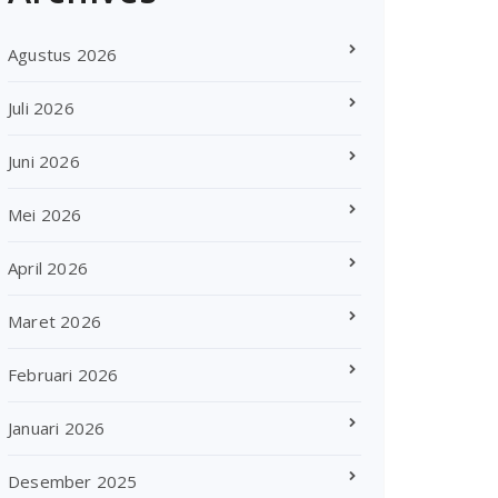
Agustus 2026
Juli 2026
Juni 2026
Mei 2026
April 2026
Maret 2026
Februari 2026
Januari 2026
Desember 2025