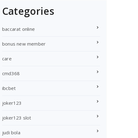
Categories
baccarat online
bonus new member
care
cmd368
ibcbet
joker123
joker123 slot
judi bola