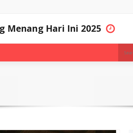
g Menang Hari Ini 2025
Search
for: