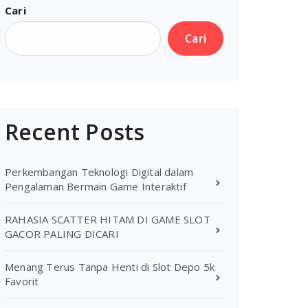
Cari
Cari
Recent Posts
Perkembangan Teknologi Digital dalam
Pengalaman Bermain Game Interaktif
RAHASIA SCATTER HITAM DI GAME SLOT
GACOR PALING DICARI
Menang Terus Tanpa Henti di Slot Depo 5k
Favorit