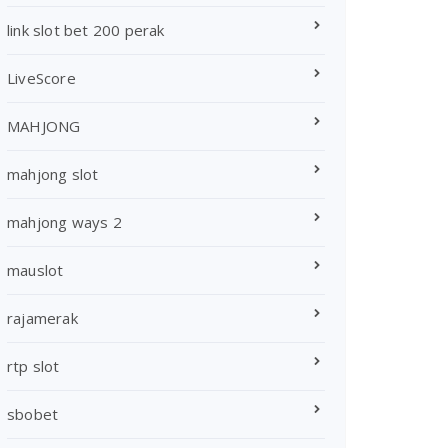
link slot bet 200 perak
LiveScore
MAHJONG
mahjong slot
mahjong ways 2
mauslot
rajamerak
rtp slot
sbobet