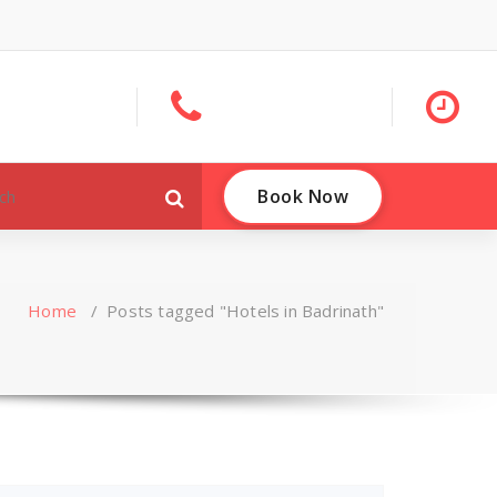
Book Now
Home
/
Posts tagged "Hotels in Badrinath"