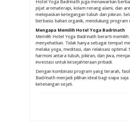
Hotel Yoga Badrinath juga menawarkan berbag
pijat aromaterapi, kolam renang alami, dan a
melepaskan ketegangan tubuh dan pikiran. Sela
berbasis bahan organik, mendukung program d
Mengapa Memilih Hotel Yoga Badrinath
Memilih Hotel Yoga Badrinath berarti memili
menyehatkan. Tidak hanya sebagai tempat meng
melalui yoga, meditasi, dan relaksasi optimal
harmoni antara tubuh, pikiran, dan jiwa, menj
investasi untuk kesejahteraan pribadi.
Dengan kombinasi program yang terarah, fasil
Badrinath menjadi pilihan ideal bagi siapa saja
ketenangan sejati.