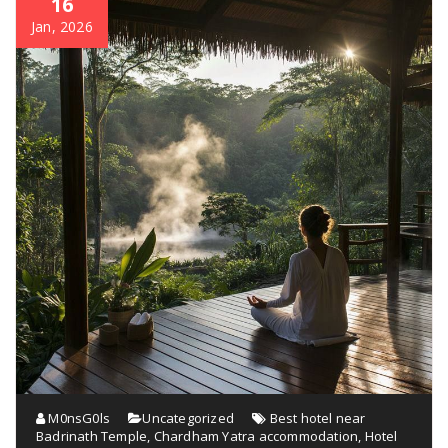
16
Jan, 2026
M0nsG0ls
Uncategorized
Best hotel near
Badrinath Temple
,
Chardham Yatra accommodation
,
Hotel