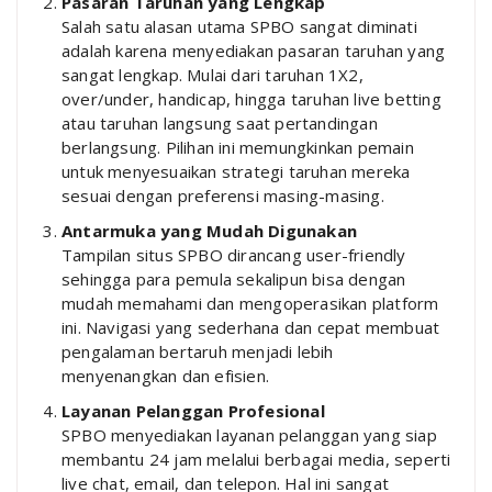
Pasaran Taruhan yang Lengkap
Salah satu alasan utama SPBO sangat diminati
adalah karena menyediakan pasaran taruhan yang
sangat lengkap. Mulai dari taruhan 1X2,
over/under, handicap, hingga taruhan live betting
atau taruhan langsung saat pertandingan
berlangsung. Pilihan ini memungkinkan pemain
untuk menyesuaikan strategi taruhan mereka
sesuai dengan preferensi masing-masing.
Antarmuka yang Mudah Digunakan
Tampilan situs SPBO dirancang user-friendly
sehingga para pemula sekalipun bisa dengan
mudah memahami dan mengoperasikan platform
ini. Navigasi yang sederhana dan cepat membuat
pengalaman bertaruh menjadi lebih
menyenangkan dan efisien.
Layanan Pelanggan Profesional
SPBO menyediakan layanan pelanggan yang siap
membantu 24 jam melalui berbagai media, seperti
live chat, email, dan telepon. Hal ini sangat