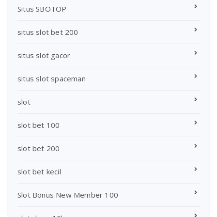
Situs SBOTOP
situs slot bet 200
situs slot gacor
situs slot spaceman
slot
slot bet 100
slot bet 200
slot bet kecil
Slot Bonus New Member 100