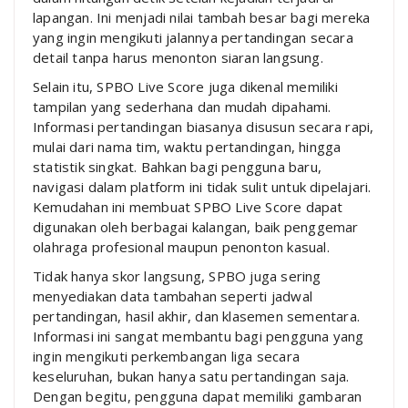
lapangan. Ini menjadi nilai tambah besar bagi mereka
yang ingin mengikuti jalannya pertandingan secara
detail tanpa harus menonton siaran langsung.
Selain itu, SPBO Live Score juga dikenal memiliki
tampilan yang sederhana dan mudah dipahami.
Informasi pertandingan biasanya disusun secara rapi,
mulai dari nama tim, waktu pertandingan, hingga
statistik singkat. Bahkan bagi pengguna baru,
navigasi dalam platform ini tidak sulit untuk dipelajari.
Kemudahan ini membuat SPBO Live Score dapat
digunakan oleh berbagai kalangan, baik penggemar
olahraga profesional maupun penonton kasual.
Tidak hanya skor langsung, SPBO juga sering
menyediakan data tambahan seperti jadwal
pertandingan, hasil akhir, dan klasemen sementara.
Informasi ini sangat membantu bagi pengguna yang
ingin mengikuti perkembangan liga secara
keseluruhan, bukan hanya satu pertandingan saja.
Dengan begitu, pengguna dapat memiliki gambaran