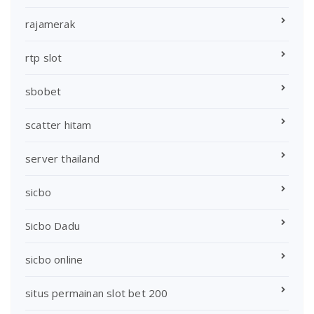
rajamerak
rtp slot
sbobet
scatter hitam
server thailand
sicbo
Sicbo Dadu
sicbo online
situs permainan slot bet 200