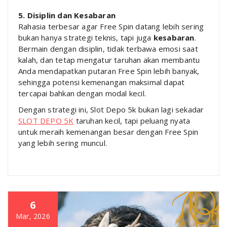
5. Disiplin dan Kesabaran
Rahasia terbesar agar Free Spin datang lebih sering
bukan hanya strategi teknis, tapi juga
kesabaran
.
Bermain dengan disiplin, tidak terbawa emosi saat
kalah, dan tetap mengatur taruhan akan membantu
Anda mendapatkan putaran Free Spin lebih banyak,
sehingga potensi kemenangan maksimal dapat
tercapai bahkan dengan modal kecil.
Dengan strategi ini, Slot Depo 5k bukan lagi sekadar
SLOT DEPO 5K
taruhan kecil, tapi peluang nyata
untuk meraih kemenangan besar dengan Free Spin
yang lebih sering muncul.
6
Mar, 2026