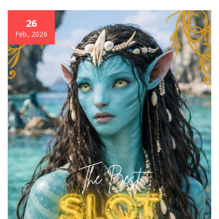
26
Feb, 2026