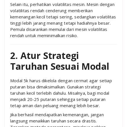
Selain itu, perhatikan volatilitas mesin. Mesin dengan
volatilitas rendah cenderung memberikan
kemenangan kecil tetapi sering, sedangkan volatilitas
tinggi lebih jarang menang tetapi hadiahnya besar.
Pemula disarankan memulai dari mesin volatilitas
rendah untuk meminimalkan risiko.
2. Atur Strategi
Taruhan Sesuai Modal
Modal 5k harus dikelola dengan cermat agar setiap
putaran bisa dimaksimalkan. Gunakan strategi
taruhan kecil terlebih dahulu. Misalnya, bagi modal
menjadi 20-25 putaran sehingga setiap putaran
tetap aman dan peluang menang lebih besar.
Jika berhasil mendapatkan kemenangan, jangan
langsung menaikkan taruhan secara drastis.
Terapkan metode persentase, misalnya naikkan