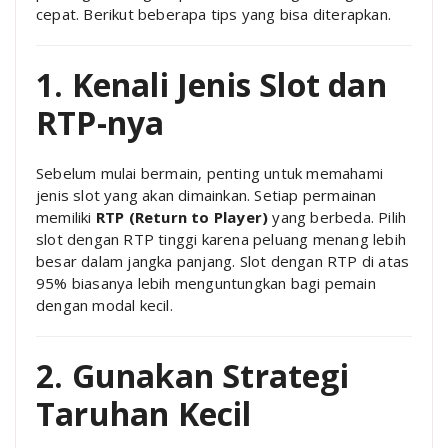
cepat. Berikut beberapa tips yang bisa diterapkan.
1. Kenali Jenis Slot dan
RTP-nya
Sebelum mulai bermain, penting untuk memahami
jenis slot yang akan dimainkan. Setiap permainan
memiliki
RTP (Return to Player)
yang berbeda. Pilih
slot dengan RTP tinggi karena peluang menang lebih
besar dalam jangka panjang. Slot dengan RTP di atas
95% biasanya lebih menguntungkan bagi pemain
dengan modal kecil.
2. Gunakan Strategi
Taruhan Kecil