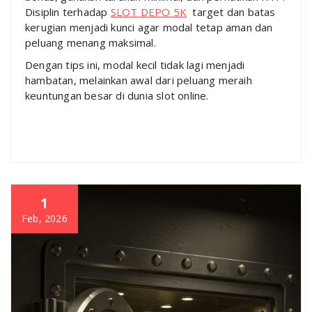
Disiplin terhadap
SLOT DEPO 5K
target dan batas
kerugian menjadi kunci agar modal tetap aman dan
peluang menang maksimal.
Dengan tips ini, modal kecil tidak lagi menjadi
hambatan, melainkan awal dari peluang meraih
keuntungan besar di dunia slot online.
1
Feb, 2026