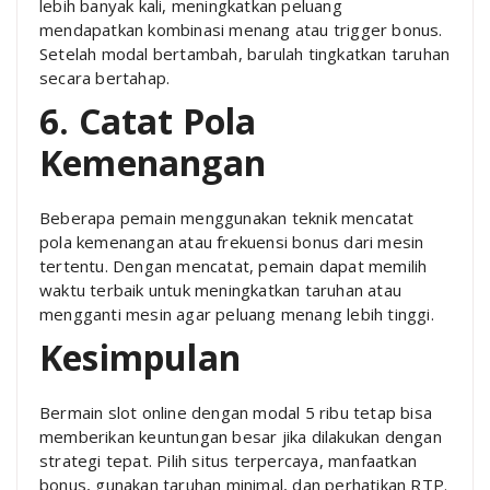
lebih banyak kali, meningkatkan peluang
mendapatkan kombinasi menang atau trigger bonus.
Setelah modal bertambah, barulah tingkatkan taruhan
secara bertahap.
6. Catat Pola
Kemenangan
Beberapa pemain menggunakan teknik mencatat
pola kemenangan atau frekuensi bonus dari mesin
tertentu. Dengan mencatat, pemain dapat memilih
waktu terbaik untuk meningkatkan taruhan atau
mengganti mesin agar peluang menang lebih tinggi.
Kesimpulan
Bermain slot online dengan modal 5 ribu tetap bisa
memberikan keuntungan besar jika dilakukan dengan
strategi tepat. Pilih situs terpercaya, manfaatkan
bonus, gunakan taruhan minimal, dan perhatikan RTP.