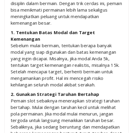
disiplin dalam bermain. Dengan trik cerdas ini, pemain
bisa menikmati permainan lebih lama sekaligus
meningkatkan peluang untuk mendapatkan
kemenangan besar.
1. Tentukan Batas Modal dan Target
Kemenangan
Sebelum mulai bermain, tentukan berapa banyak
modal yang siap digunakan dan batas kemenangan
yang ingin dicapai. Misalnya, jika modal Anda 5k,
tentukan target kemenangan realistis, misalnya 15k.
Setelah mencapai target, berhenti bermain untuk
mengamankan profit. Hal ini mencegah risiko
kehilangan seluruh modal akibat serakah.
2. Gunakan Strategi Taruhan Bertahap
Pemain slot sebaiknya menerapkan strategi taruhan
bertahap. Mulai dengan taruhan kecil untuk melihat
pola permainan. Jika modal mulai menurun, jangan
tergoda untuk langsung menaikkan taruhan besar.
Sebaliknya, jika sedang beruntung dan mendapatkan