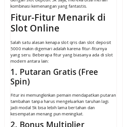
kombinasi kemenangan yang fantastis.
Fitur-Fitur Menarik di
Slot Online
Salah satu alasan kenapa slot qris dan slot deposit
5000 makin digemari adalah karena fitur-fiturnya
yang seru. Beberapa fitur yang biasanya ada di slot
modern antara lain:
1. Putaran Gratis (Free
Spin)
Fitur ini memungkinkan pemain mendapatkan putaran
tambahan tanpa harus mengeluarkan taruhan lagi.
Jadi modal 5k bisa lebih lama bertahan dan
kesempatan menang pun meningkat.
2. Bonus Multiplier