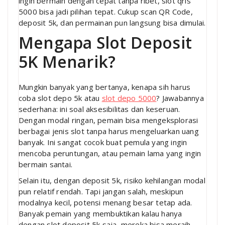
ingin bermain dengan cepat tanpa ribet, slot qris
5000 bisa jadi pilihan tepat. Cukup scan QR Code,
deposit 5k, dan permainan pun langsung bisa dimulai.
Mengapa Slot Deposit
5K Menarik?
Mungkin banyak yang bertanya, kenapa sih harus
coba slot depo 5k atau
slot depo 5000
? Jawabannya
sederhana: ini soal aksesibilitas dan keseruan.
Dengan modal ringan, pemain bisa mengeksplorasi
berbagai jenis slot tanpa harus mengeluarkan uang
banyak. Ini sangat cocok buat pemula yang ingin
mencoba peruntungan, atau pemain lama yang ingin
bermain santai.
Selain itu, dengan deposit 5k, risiko kehilangan modal
pun relatif rendah. Tapi jangan salah, meskipun
modalnya kecil, potensi menang besar tetap ada.
Banyak pemain yang membuktikan kalau hanya
dengan slot deposit 5k saja, mereka bisa meraih