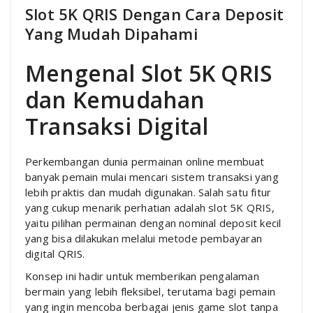
Slot 5K QRIS Dengan Cara Deposit
Yang Mudah Dipahami
Mengenal Slot 5K QRIS
dan Kemudahan
Transaksi Digital
Perkembangan dunia permainan online membuat
banyak pemain mulai mencari sistem transaksi yang
lebih praktis dan mudah digunakan. Salah satu fitur
yang cukup menarik perhatian adalah slot 5K QRIS,
yaitu pilihan permainan dengan nominal deposit kecil
yang bisa dilakukan melalui metode pembayaran
digital QRIS.
Konsep ini hadir untuk memberikan pengalaman
bermain yang lebih fleksibel, terutama bagi pemain
yang ingin mencoba berbagai jenis game slot tanpa