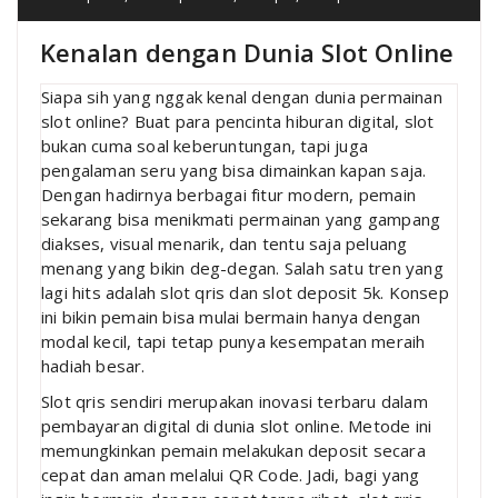
Kenalan dengan Dunia Slot Online
Siapa sih yang nggak kenal dengan dunia permainan
slot online? Buat para pencinta hiburan digital, slot
bukan cuma soal keberuntungan, tapi juga
pengalaman seru yang bisa dimainkan kapan saja.
Dengan hadirnya berbagai fitur modern, pemain
sekarang bisa menikmati permainan yang gampang
diakses, visual menarik, dan tentu saja peluang
menang yang bikin deg-degan. Salah satu tren yang
lagi hits adalah slot qris dan slot deposit 5k. Konsep
ini bikin pemain bisa mulai bermain hanya dengan
modal kecil, tapi tetap punya kesempatan meraih
hadiah besar.
Slot qris sendiri merupakan inovasi terbaru dalam
pembayaran digital di dunia slot online. Metode ini
memungkinkan pemain melakukan deposit secara
cepat dan aman melalui QR Code. Jadi, bagi yang