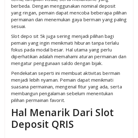
berbeda. Dengan menggunakan nominal deposit
yang ringan, pemain dapat mencoba beberapa pilihan
permainan dan menemukan gaya bermain yang paling
sesuai.
Slot depo sit 5k juga sering menjadi pilihan bagi
pemain yang ingin menikmati hiburan tanpa terlalu
fokus pada modal besar. Hal utama yang perlu
diperhatikan adalah memahami aturan permainan dan
mengatur penggunaan saldo dengan bijak.
Pendekatan seperti ini membuat aktivitas bermain
menjadi lebih nyaman. Pemain dapat menikmati
suasana permainan, mengenal fitur yang ada, serta
membangun pengalaman sebelum menentukan
pilihan permainan favorit.
Hal Menarik Dari Slot
Deposit QRIS