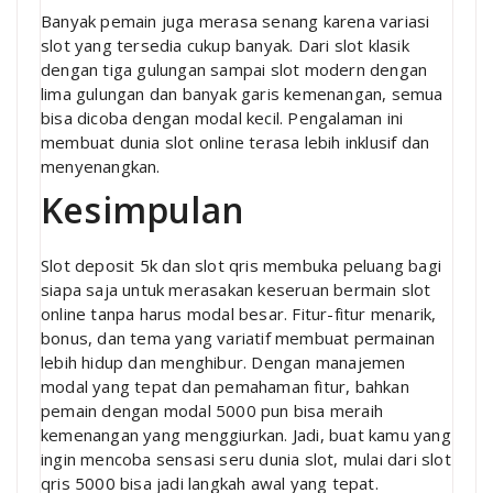
Banyak pemain juga merasa senang karena variasi
slot yang tersedia cukup banyak. Dari slot klasik
dengan tiga gulungan sampai slot modern dengan
lima gulungan dan banyak garis kemenangan, semua
bisa dicoba dengan modal kecil. Pengalaman ini
membuat dunia slot online terasa lebih inklusif dan
menyenangkan.
Kesimpulan
Slot deposit 5k dan slot qris membuka peluang bagi
siapa saja untuk merasakan keseruan bermain slot
online tanpa harus modal besar. Fitur-fitur menarik,
bonus, dan tema yang variatif membuat permainan
lebih hidup dan menghibur. Dengan manajemen
modal yang tepat dan pemahaman fitur, bahkan
pemain dengan modal 5000 pun bisa meraih
kemenangan yang menggiurkan. Jadi, buat kamu yang
ingin mencoba sensasi seru dunia slot, mulai dari slot
qris 5000 bisa jadi langkah awal yang tepat.