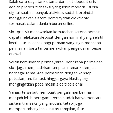
Salah satu daya tarik utama dari slot deposit qris
adalah proses transaksi yang lebih modern. Di era
digital saat ini, banyak aktivitas sudah berpindah
menggunakan sistem pembayaran elektronik,
termasuk dalam dunia hiburan online.
Slot qris 5k menawarkan kemudahan karena pemain
dapat melakukan deposit dengan nominal yang relatif
kecil. Fitur ini cocok bagi pemain yang ingin mencoba
permainan baru tanpa melakukan pengeluaran besar
di awal.
Selain kemudahan pembayaran, beberapa permainan
slot juga menghadirkan tampilan menarik dengan
berbagai tema. Ada permainan dengan konsep
petualangan, fantasi, hingga gaya klasik yang
mengingatkan pada mesin slot tradisional.
Variasi tersebut membuat pengalaman bermain
menjadi lebih beragam. Pemain tidak hanya mencari
sistem transaksi yang mudah, tetapi juga
mempertimbangkan kualitas tampilan, fitur