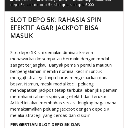
depo 5k
,
slot deposit 5k
,
slot qris
,
slot qris 5000
SLOT DEPO 5K: RAHASIA SPIN
EFEKTIF AGAR JACKPOT BISA
MASUK
Slot depo 5K kini semakin diminati karena
menawarkan kesempatan bermain dengan modal
sangat terjangkau. Banyak pemain pemula maupun
berpengalaman memilih nominal kecil ini untuk
menguji strategi tanpa harus mengeluarkan dana
besar. Namun, meski modal kecil, peluang
mendapatkan jackpot tetap terbuka lebar jika pemain
memahami rahasia spin yang efektif dan terukur.
Artikel ini akan membahas secara lengkap bagaimana
memaksimalkan peluang jackpot dengan depo 5K
melalui strategi yang cerdas dan disiplin.
PENGERTIAN SLOT DEPO 5K DAN