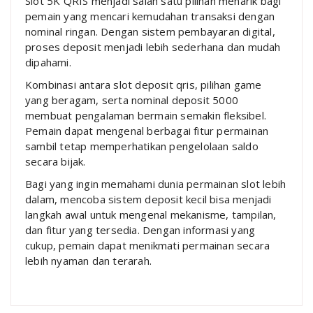
Slot 5K QRIS menjadi salah satu pilihan menarik bagi
pemain yang mencari kemudahan transaksi dengan
nominal ringan. Dengan sistem pembayaran digital,
proses deposit menjadi lebih sederhana dan mudah
dipahami.
Kombinasi antara slot deposit qris, pilihan game
yang beragam, serta nominal deposit 5000
membuat pengalaman bermain semakin fleksibel.
Pemain dapat mengenal berbagai fitur permainan
sambil tetap memperhatikan pengelolaan saldo
secara bijak.
Bagi yang ingin memahami dunia permainan slot lebih
dalam, mencoba sistem deposit kecil bisa menjadi
langkah awal untuk mengenal mekanisme, tampilan,
dan fitur yang tersedia. Dengan informasi yang
cukup, pemain dapat menikmati permainan secara
lebih nyaman dan terarah.