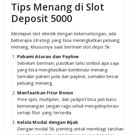
Tips Menang di Slot
Deposit 5000
Meskipun slot identik dengan keberuntungan, ada
beberapa strategi yang bisa meningkatkan peluang
menang, khususnya saat bermain slot depo 5k:
Pahami Aturan dan Payline
Sebelum bermain, pastikan tahu simbol apa saja
yang bisa menghasilkan kombinasi menang.
Semakin paham pola dan payline, semakin besar
peluang menang.
Manfaatkan Fitur Bonus
Free spin, multiplier, dan jackpot bisa jadi kunci
kemenangan. Jangan ragu untuk mengeksplorasi
setiap fitur yang tersedia.
Kelola Modal dengan Bijak
Dengan modal 5k, penting untuk membagi taruhan