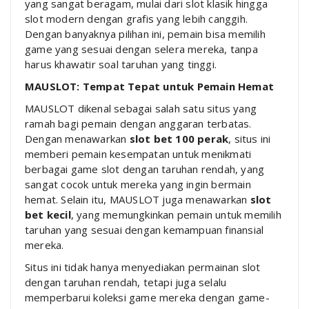
yang sangat beragam, mulai dari slot klasik hingga
slot modern dengan grafis yang lebih canggih.
Dengan banyaknya pilihan ini, pemain bisa memilih
game yang sesuai dengan selera mereka, tanpa
harus khawatir soal taruhan yang tinggi.
MAUSLOT: Tempat Tepat untuk Pemain Hemat
MAUSLOT dikenal sebagai salah satu situs yang
ramah bagi pemain dengan anggaran terbatas.
Dengan menawarkan
slot bet 100 perak
, situs ini
memberi pemain kesempatan untuk menikmati
berbagai game slot dengan taruhan rendah, yang
sangat cocok untuk mereka yang ingin bermain
hemat. Selain itu, MAUSLOT juga menawarkan
slot
bet kecil
, yang memungkinkan pemain untuk memilih
taruhan yang sesuai dengan kemampuan finansial
mereka.
Situs ini tidak hanya menyediakan permainan slot
dengan taruhan rendah, tetapi juga selalu
memperbarui koleksi game mereka dengan game-