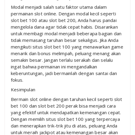
Modal menjadi salah satu faktor utama dalam
permainan slot online. Dengan modal kecil seperti
slot bet 100 atau slot bet 200, Anda harus pandai
mengelola dana agar tidak cepat habis. Disarankan
untuk membagi modal menjadi beberapa bagian dan
tidak memasang taruhan besar sekaligus. Jika Anda
mengikuti situs slot bet 100 yang menawarkan game
menarik dan bonus melimpah, peluang menang akan
semakin besar. Jangan terlalu serakah dan selalu
ingat bahwa permainan ini mengandalkan
keberuntungan, jadi bermainlah dengan santai dan
fokus.
Kesimpulan
Bermain slot online dengan taruhan kecil seperti slot
bet 100 dan slot bet 200 perak bisa menjadi cara
yang efektif untuk mendapatkan kemenangan cepat.
Dengan memilih situs slot bet 100 yang terpercaya
dan menerapkan trik-trik jitu di atas, peluang Anda
untuk meraih jackpot atau kemenangan besar akan