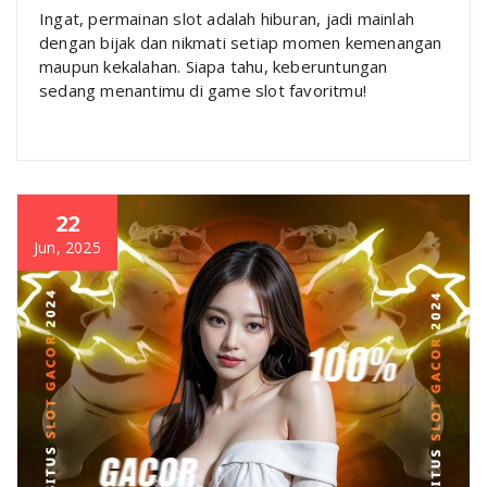
Ingat, permainan slot adalah hiburan, jadi mainlah
dengan bijak dan nikmati setiap momen kemenangan
maupun kekalahan. Siapa tahu, keberuntungan
sedang menantimu di game slot favoritmu!
22
Jun, 2025