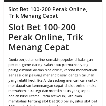
Slot Bet 100-200 Perak Online,
Trik Menang Cepat
Slot Bet 100-200
Perak Online, Trik
Menang Cepat
Dunia perjudian online semakin populer di kalangan
pecinta game daring. Salah satu permainan yang
paling diminati adalah slot online, karena menawarkan
sensasi dan peluang menang besar dengan taruhan
yang relatif kecil. Jika Anda sedang mencari cara untuk
mendapatkan kemenangan cepat di slot online, maka
memahami strategi dan memilih situs yang tepat
adalah kunci utama. Pada artikel ini, kita akan
membahas tentang slot bet 200 perak, situs slot bet