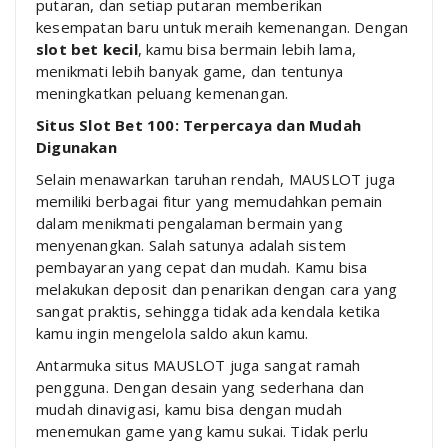
putaran, dan setiap putaran memberikan
kesempatan baru untuk meraih kemenangan. Dengan
slot bet kecil
, kamu bisa bermain lebih lama,
menikmati lebih banyak game, dan tentunya
meningkatkan peluang kemenangan.
Situs Slot Bet 100: Terpercaya dan Mudah
Digunakan
Selain menawarkan taruhan rendah, MAUSLOT juga
memiliki berbagai fitur yang memudahkan pemain
dalam menikmati pengalaman bermain yang
menyenangkan. Salah satunya adalah sistem
pembayaran yang cepat dan mudah. Kamu bisa
melakukan deposit dan penarikan dengan cara yang
sangat praktis, sehingga tidak ada kendala ketika
kamu ingin mengelola saldo akun kamu.
Antarmuka situs MAUSLOT juga sangat ramah
pengguna. Dengan desain yang sederhana dan
mudah dinavigasi, kamu bisa dengan mudah
menemukan game yang kamu sukai. Tidak perlu