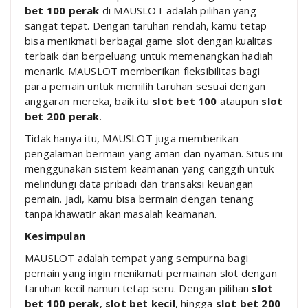
bet 100 perak
di MAUSLOT adalah pilihan yang
sangat tepat. Dengan taruhan rendah, kamu tetap
bisa menikmati berbagai game slot dengan kualitas
terbaik dan berpeluang untuk memenangkan hadiah
menarik. MAUSLOT memberikan fleksibilitas bagi
para pemain untuk memilih taruhan sesuai dengan
anggaran mereka, baik itu
slot bet 100
ataupun
slot
bet 200 perak
.
Tidak hanya itu, MAUSLOT juga memberikan
pengalaman bermain yang aman dan nyaman. Situs ini
menggunakan sistem keamanan yang canggih untuk
melindungi data pribadi dan transaksi keuangan
pemain. Jadi, kamu bisa bermain dengan tenang
tanpa khawatir akan masalah keamanan.
Kesimpulan
MAUSLOT adalah tempat yang sempurna bagi
pemain yang ingin menikmati permainan slot dengan
taruhan kecil namun tetap seru. Dengan pilihan
slot
bet 100 perak
,
slot bet kecil
, hingga
slot bet 200