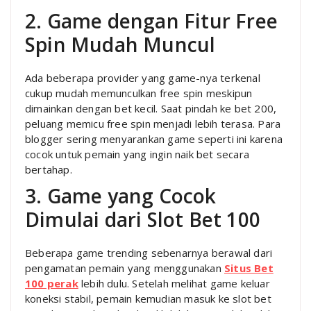
2. Game dengan Fitur Free
Spin Mudah Muncul
Ada beberapa provider yang game-nya terkenal
cukup mudah memunculkan free spin meskipun
dimainkan dengan bet kecil. Saat pindah ke bet 200,
peluang memicu free spin menjadi lebih terasa. Para
blogger sering menyarankan game seperti ini karena
cocok untuk pemain yang ingin naik bet secara
bertahap.
3. Game yang Cocok
Dimulai dari Slot Bet 100
Beberapa game trending sebenarnya berawal dari
pengamatan pemain yang menggunakan
Situs Bet
100 perak
lebih dulu. Setelah melihat game keluar
koneksi stabil, pemain kemudian masuk ke slot bet