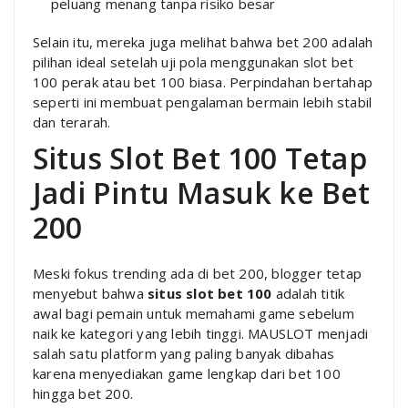
peluang menang tanpa risiko besar
Selain itu, mereka juga melihat bahwa bet 200 adalah
pilihan ideal setelah uji pola menggunakan slot bet
100 perak atau bet 100 biasa. Perpindahan bertahap
seperti ini membuat pengalaman bermain lebih stabil
dan terarah.
Situs Slot Bet 100 Tetap
Jadi Pintu Masuk ke Bet
200
Meski fokus trending ada di bet 200, blogger tetap
menyebut bahwa
situs slot bet 100
adalah titik
awal bagi pemain untuk memahami game sebelum
naik ke kategori yang lebih tinggi. MAUSLOT menjadi
salah satu platform yang paling banyak dibahas
karena menyediakan game lengkap dari bet 100
hingga bet 200.