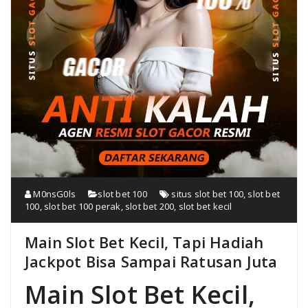
M0nsG0ls
slot bet 100
situs slot bet 100
,
slot bet
100
,
slot bet 100 perak
,
slot bet 200
,
slot bet kecil
Main Slot Bet Kecil, Tapi Hadiah
Jackpot Bisa Sampai Ratusan Juta
Main Slot Bet Kecil,