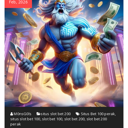
Feb, 2026
M0nsG0ls
situs slot bet 200
Situs Bet 100 perak
,
situs slot bet 100
,
slot bet 100
,
slot bet 200
,
slot bet 200
perak