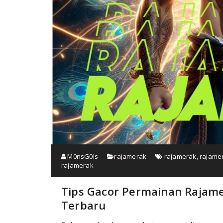
M0nsG0ls
rajamerak
rajamerak
,
rajamer
rajamerak
Tips Gacor Permainan Rajam
Terbaru