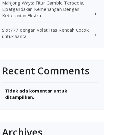
Mahjong Ways: Fitur Gamble Tersedia,
Lipatgandakan Kemenangan Dengan
Keberanian Ekstra
Slot777 dengan Volatilitas Rendah Cocok
untuk Santai
Recent Comments
Tidak ada komentar untuk
ditampilkan.
Archives