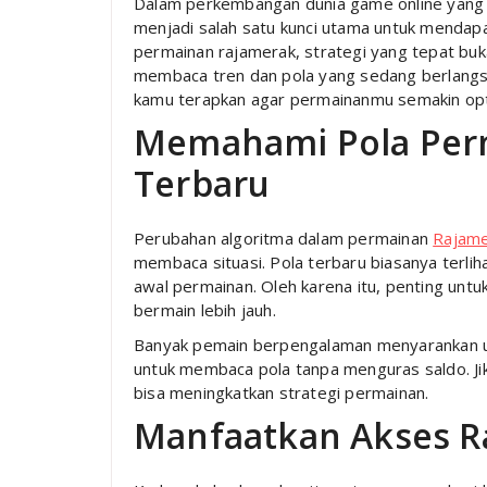
Dalam perkembangan dunia game online yang 
menjadi salah satu kunci utama untuk mendapat
permainan rajamerak, strategi yang tepat buk
membaca tren dan pola yang sedang berlangsun
kamu terapkan agar permainanmu semakin opt
Memahami Pola Per
Terbaru
Perubahan algoritma dalam permainan
Rajame
membaca situasi. Pola terbaru biasanya terlih
awal permainan. Oleh karena itu, penting unt
bermain lebih jauh.
Banyak pemain berpengalaman menyarankan unt
untuk membaca pola tanpa menguras saldo. Ji
bisa meningkatkan strategi permainan.
Manfaatkan Akses Ra