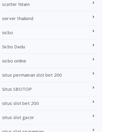
scatter hitam
server thailand
sicbo
Sicbo Dadu
sicbo online
situs permainan slot bet 200
Situs SBOTOP
situs slot bet 200
situs slot gacor
situs slot spaceman