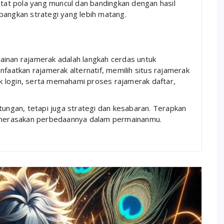
atat pola yang muncul dan bandingkan dengan hasil
bangkan strategi yang lebih matang.
ainan rajamerak adalah langkah cerdas untuk
atkan rajamerak alternatif, memilih situs rajamerak
 login, serta memahami proses rajamerak daftar,
tungan, tetapi juga strategi dan kesabaran. Terapkan
n merasakan perbedaannya dalam permainanmu.