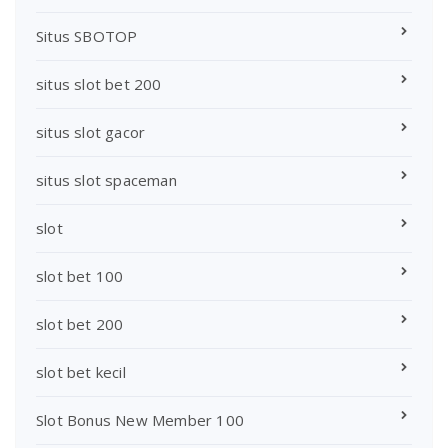
Situs SBOTOP
situs slot bet 200
situs slot gacor
situs slot spaceman
slot
slot bet 100
slot bet 200
slot bet kecil
Slot Bonus New Member 100