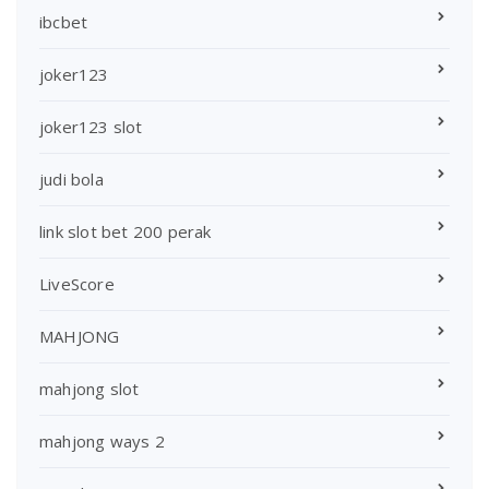
ibcbet
joker123
joker123 slot
judi bola
link slot bet 200 perak
LiveScore
MAHJONG
mahjong slot
mahjong ways 2