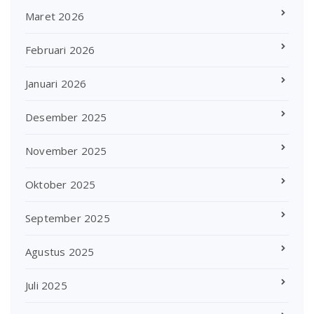
Maret 2026
Februari 2026
Januari 2026
Desember 2025
November 2025
Oktober 2025
September 2025
Agustus 2025
Juli 2025