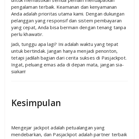
pengalaman terbaik. Keamanan dan kenyamanan
Anda adalah prioritas utama kami. Dengan dukungan
pelanggan yang responsif dan sistem pembayaran
yang cepat, Anda bisa bermain dengan tenang tanpa
perlu khawatir.
Jadi, tunggu apa lagi? Ini adalah waktu yang tepat
untuk bertindak. Jangan hanya menjadi penonton,
tetapi jadilah bagian dari cerita sukses di Pasjackpot.
Ingat, peluang emas ada di depan mata, jangan sia-
siakan!
Kesimpulan
Mengejar jackpot adalah petualangan yang
mendebarkan, dan Pasjackpot adalah partner terbaik