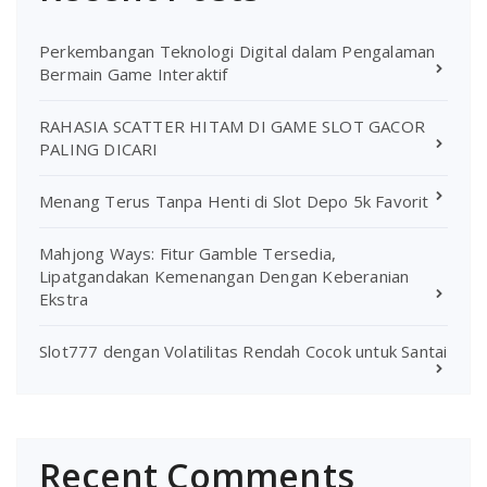
Perkembangan Teknologi Digital dalam Pengalaman
Bermain Game Interaktif
RAHASIA SCATTER HITAM DI GAME SLOT GACOR
PALING DICARI
Menang Terus Tanpa Henti di Slot Depo 5k Favorit
Mahjong Ways: Fitur Gamble Tersedia,
Lipatgandakan Kemenangan Dengan Keberanian
Ekstra
Slot777 dengan Volatilitas Rendah Cocok untuk Santai
Recent Comments