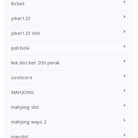
ibcbet
joker123
joker123 slot
judi bola
link slot bet 200 perak
LiveScore
MAHJONG
mahjong slot
mahjong ways 2
mauslot