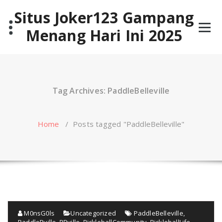
Skip
Situs Joker123 Gampang
to
content
Menang Hari Ini 2025
Tag Archives: PaddleBelleville
Home
/
Posts tagged "PaddleBelleville"
M0nsG0ls
Uncategorized
PaddleBelleville
,
PaddleBville
,
PBville
,
PickleballCommunity
,
PickleballLife