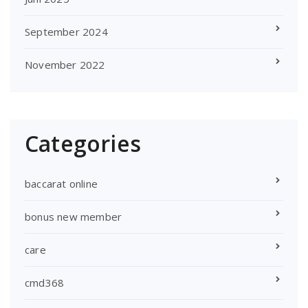
September 2024
November 2022
Categories
baccarat online
bonus new member
care
cmd368