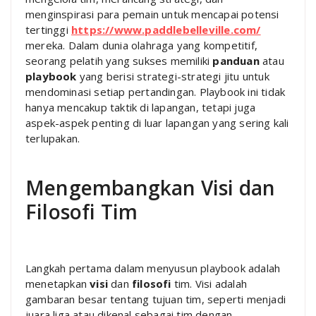
menginspirasi para pemain untuk mencapai potensi
tertinggi
https://www.paddlebelleville.com/
mereka. Dalam dunia olahraga yang kompetitif,
seorang pelatih yang sukses memiliki
panduan
atau
playbook
yang berisi strategi-strategi jitu untuk
mendominasi setiap pertandingan. Playbook ini tidak
hanya mencakup taktik di lapangan, tetapi juga
aspek-aspek penting di luar lapangan yang sering kali
terlupakan.
Mengembangkan Visi dan
Filosofi Tim
Langkah pertama dalam menyusun playbook adalah
menetapkan
visi
dan
filosofi
tim. Visi adalah
gambaran besar tentang tujuan tim, seperti menjadi
juara liga atau dikenal sebagai tim dengan