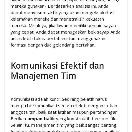
mereka gunakan? Berdasarkan analisis ini, Anda
dapat menyusun taktik yang akan mengeksploitasi
kelemahan mereka dan menetralisir kekuatan
mereka. Misalnya, jika lawan memiliki pemain sayap
yang cepat, Anda dapat menugaskan bek sayap Anda
untuk lebih fokus bertahan atau menggunakan
formasi dengan dua gelandang bertahan.
Komunikasi Efektif dan
Manajemen Tim
Komunikasi adalah kunci. Seorang pelatih harus
mampu berkomunikasi secara efektif dengan setiap
anggota tim, baik saat latihan maupun pertandingan.
Berikan
umpan balik
yang konstruktif dan spesifik.
Selain itu, manajemen tim yang baik sangat penting.
Ini mencakup mengelola ego pemain, menyelesaikan