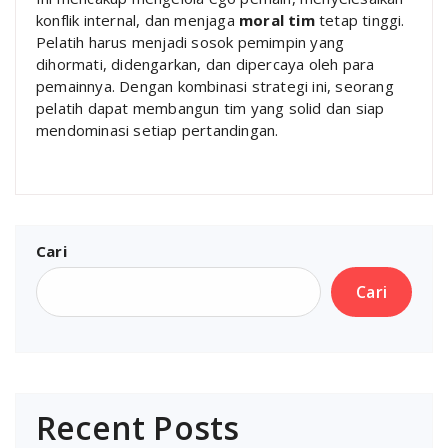
konflik internal, dan menjaga
moral tim
tetap tinggi.
Pelatih harus menjadi sosok pemimpin yang
dihormati, didengarkan, dan dipercaya oleh para
pemainnya. Dengan kombinasi strategi ini, seorang
pelatih dapat membangun tim yang solid dan siap
mendominasi setiap pertandingan.
Cari
Cari
Recent Posts