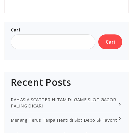
Cari
Cari
Recent Posts
RAHASIA SCATTER HITAM DI GAME SLOT GACOR
PALING DICARI
Menang Terus Tanpa Henti di Slot Depo 5k Favorit