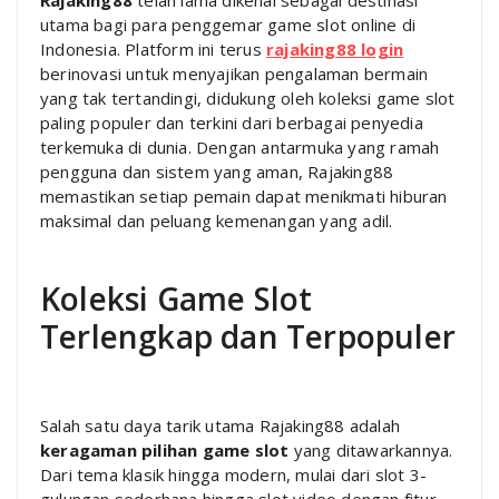
utama bagi para penggemar game slot online di
Indonesia. Platform ini terus
rajaking88 login
berinovasi untuk menyajikan pengalaman bermain
yang tak tertandingi, didukung oleh koleksi game slot
paling populer dan terkini dari berbagai penyedia
terkemuka di dunia. Dengan antarmuka yang ramah
pengguna dan sistem yang aman, Rajaking88
memastikan setiap pemain dapat menikmati hiburan
maksimal dan peluang kemenangan yang adil.
Koleksi Game Slot
Terlengkap dan Terpopuler
Salah satu daya tarik utama Rajaking88 adalah
keragaman pilihan game slot
yang ditawarkannya.
Dari tema klasik hingga modern, mulai dari slot 3-
gulungan sederhana hingga slot video dengan fitur