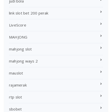
judi bola
link slot bet 200 perak
LiveScore
MAHJONG
mahjong slot
mahjong ways 2
mauslot
rajamerak
rtp slot
sbobet