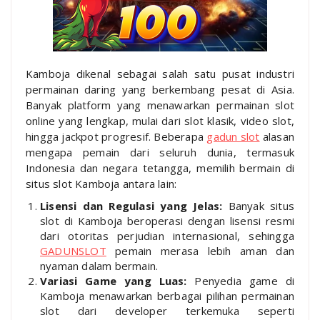
Kamboja dikenal sebagai salah satu pusat industri
permainan daring yang berkembang pesat di Asia.
Banyak platform yang menawarkan permainan slot
online yang lengkap, mulai dari slot klasik, video slot,
hingga jackpot progresif. Beberapa
gadun slot
alasan
mengapa pemain dari seluruh dunia, termasuk
Indonesia dan negara tetangga, memilih bermain di
situs slot Kamboja antara lain:
Lisensi dan Regulasi yang Jelas:
Banyak situs
slot di Kamboja beroperasi dengan lisensi resmi
dari otoritas perjudian internasional, sehingga
GADUNSLOT
pemain merasa lebih aman dan
nyaman dalam bermain.
Variasi Game yang Luas:
Penyedia game di
Kamboja menawarkan berbagai pilihan permainan
slot dari developer terkemuka seperti