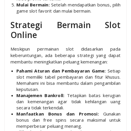
Mulai Bermain:
Setelah mendapatkan bonus, pilih
game slot favorit dan mulai bermain.
Strategi Bermain Slot
Online
Meskipun permainan slot didasarkan pada
keberuntungan, ada beberapa strategi yang dapat
membantu meningkatkan peluang kemenangan:
Pahami Aturan dan Pembayaran Game:
Setiap
slot memiliki tabel pembayaran dan fitur khusus.
Memahami ini bisa membantu dalam pengambilan
keputusan.
Manajemen Bankroll:
Tetapkan batas kerugian
dan kemenangan agar tidak kehilangan uang
secara tidak terkendali.
Manfaatkan Bonus dan Promosi:
Gunakan
bonus dan free spins secara maksimal untuk
memperbesar peluang menang.