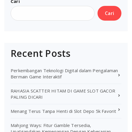
Cari
Cari
Recent Posts
Perkembangan Teknologi Digital dalam Pengalaman
Bermain Game Interaktif
RAHASIA SCATTER HITAM DI GAME SLOT GACOR
PALING DICARI
Menang Terus Tanpa Henti di Slot Depo 5k Favorit
Mahjong Ways: Fitur Gamble Tersedia,
Lipatgandakan Kemenangan Dengan Keberanian