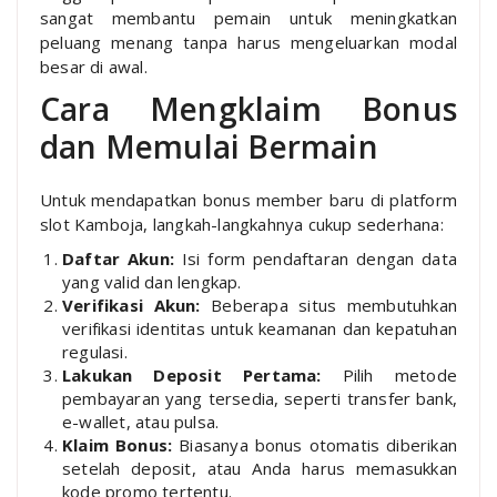
sangat membantu pemain untuk meningkatkan
peluang menang tanpa harus mengeluarkan modal
besar di awal.
Cara Mengklaim Bonus
dan Memulai Bermain
Untuk mendapatkan bonus member baru di platform
slot Kamboja, langkah-langkahnya cukup sederhana:
Daftar Akun:
Isi form pendaftaran dengan data
yang valid dan lengkap.
Verifikasi Akun:
Beberapa situs membutuhkan
verifikasi identitas untuk keamanan dan kepatuhan
regulasi.
Lakukan Deposit Pertama:
Pilih metode
pembayaran yang tersedia, seperti transfer bank,
e-wallet, atau pulsa.
Klaim Bonus:
Biasanya bonus otomatis diberikan
setelah deposit, atau Anda harus memasukkan
kode promo tertentu.