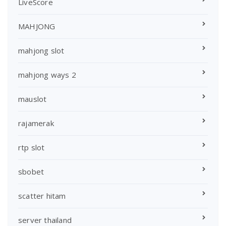
LiveScore
MAHJONG
mahjong slot
mahjong ways 2
mauslot
rajamerak
rtp slot
sbobet
scatter hitam
server thailand