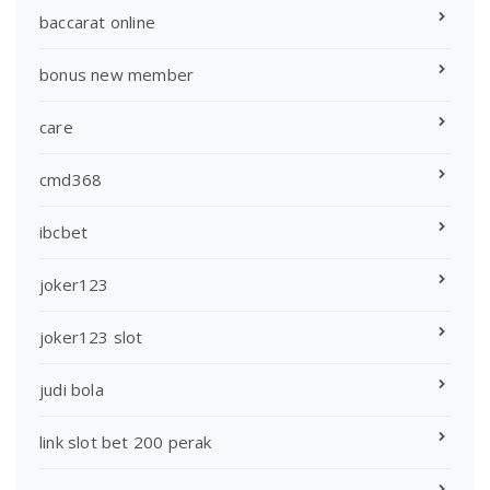
baccarat online
bonus new member
care
cmd368
ibcbet
joker123
joker123 slot
judi bola
link slot bet 200 perak