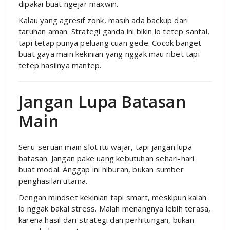
dipakai buat ngejar maxwin.
Kalau yang agresif zonk, masih ada backup dari
taruhan aman. Strategi ganda ini bikin lo tetep santai,
tapi tetap punya peluang cuan gede. Cocok banget
buat gaya main kekinian yang nggak mau ribet tapi
tetep hasilnya mantep.
Jangan Lupa Batasan
Main
Seru-seruan main slot itu wajar, tapi jangan lupa
batasan. Jangan pake uang kebutuhan sehari-hari
buat modal. Anggap ini hiburan, bukan sumber
penghasilan utama.
Dengan mindset kekinian tapi smart, meskipun kalah
lo nggak bakal stress. Malah menangnya lebih terasa,
karena hasil dari strategi dan perhitungan, bukan