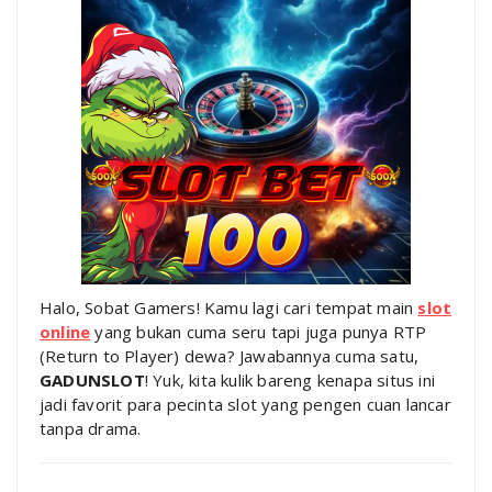
Halo, Sobat Gamers! Kamu lagi cari tempat main
slot
online
yang bukan cuma seru tapi juga punya RTP
(Return to Player) dewa? Jawabannya cuma satu,
GADUNSLOT
! Yuk, kita kulik bareng kenapa situs ini
jadi favorit para pecinta slot yang pengen cuan lancar
tanpa drama.