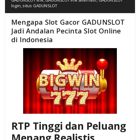
login
,
situs GADUNSLOT
Mengapa Slot Gacor GADUNSLOT
Jadi Andalan Pecinta Slot Online
di Indonesia
RTP Tinggi dan Peluang
Menang Realistis