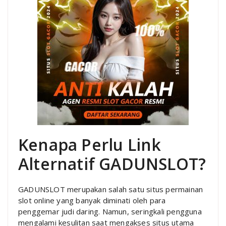
Kenapa Perlu Link
Alternatif GADUNSLOT?
GADUNSLOT merupakan salah satu situs permainan
slot online yang banyak diminati oleh para
penggemar judi daring. Namun, seringkali pengguna
mengalami kesulitan saat mengakses situs utama