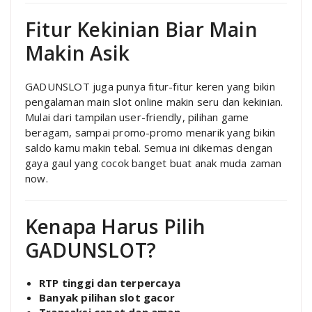
Fitur Kekinian Biar Main
Makin Asik
GADUNSLOT juga punya fitur-fitur keren yang bikin
pengalaman main slot online makin seru dan kekinian.
Mulai dari tampilan user-friendly, pilihan game
beragam, sampai promo-promo menarik yang bikin
saldo kamu makin tebal. Semua ini dikemas dengan
gaya gaul yang cocok banget buat anak muda zaman
now.
Kenapa Harus Pilih
GADUNSLOT?
RTP tinggi dan terpercaya
Banyak pilihan slot gacor
Transaksi cepat dan aman