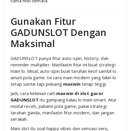
cuma hoki semata.
Gunakan Fitur
GADUNSLOT Dengan
Maksimal
GADUNSLOT punya fitur auto-spin, history, dan
reminder multiplier. Manfaatin fitur ini buat strategi
main lo. Misal, auto-spin buat taruhan kecil sambil lo
amati pola game. Ini cara main modern yang bikin lo
tetap santai tapi peluang
maxwin
tetap tinggi.
Jadi, cara kekinian raih
maxwin di slot gacor
GADUNSLOT
itu gampang kalau lo main smart. Atur
modal receh, pahami pola game, pakai strategi
taruhan ganda, manfaatin fitur modern, dan jangan
serakah.
Main slot itu soal happy vibes dan sensasi seru,