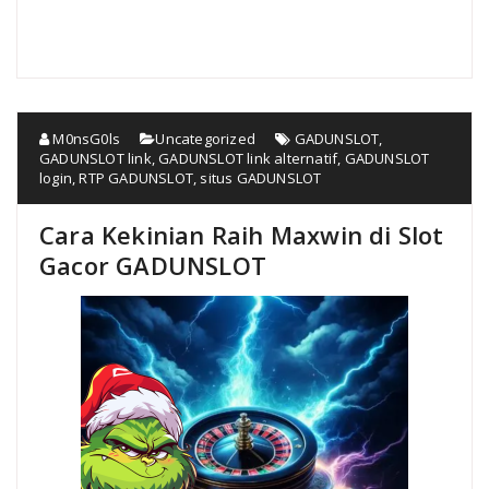
M0nsG0ls
Uncategorized
GADUNSLOT
,
GADUNSLOT link
,
GADUNSLOT link alternatif
,
GADUNSLOT
login
,
RTP GADUNSLOT
,
situs GADUNSLOT
Cara Kekinian Raih Maxwin di Slot
Gacor GADUNSLOT