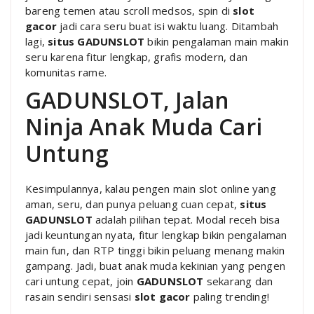
bareng temen atau scroll medsos, spin di
slot
gacor
jadi cara seru buat isi waktu luang. Ditambah
lagi,
situs GADUNSLOT
bikin pengalaman main makin
seru karena fitur lengkap, grafis modern, dan
komunitas rame.
GADUNSLOT, Jalan
Ninja Anak Muda Cari
Untung
Kesimpulannya, kalau pengen main slot online yang
aman, seru, dan punya peluang cuan cepat,
situs
GADUNSLOT
adalah pilihan tepat. Modal receh bisa
jadi keuntungan nyata, fitur lengkap bikin pengalaman
main fun, dan RTP tinggi bikin peluang menang makin
gampang. Jadi, buat anak muda kekinian yang pengen
cari untung cepat, join
GADUNSLOT
sekarang dan
rasain sendiri sensasi
slot gacor
paling trending!