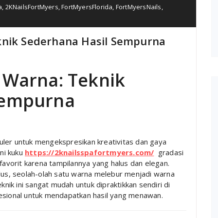
a
,
2KNailsFortMyers
,
FortMyersFlorida
,
FortMyersNails
,
knik Sederhana Hasil Sempurna
 Warna: Teknik
Sempurna
opuler untuk mengekspresikan kreativitas dan gaya
eni kuku
https://2knailsspafortmyers.com/
gradasi
 favorit karena tampilannya yang halus dan elegan.
ulus, seolah-olah satu warna melebur menjadi warna
knik ini sangat mudah untuk dipraktikkan sendiri di
fesional untuk mendapatkan hasil yang menawan.