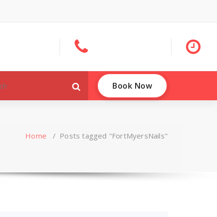
Book Now
Home
/
Posts tagged "FortMyersNails"