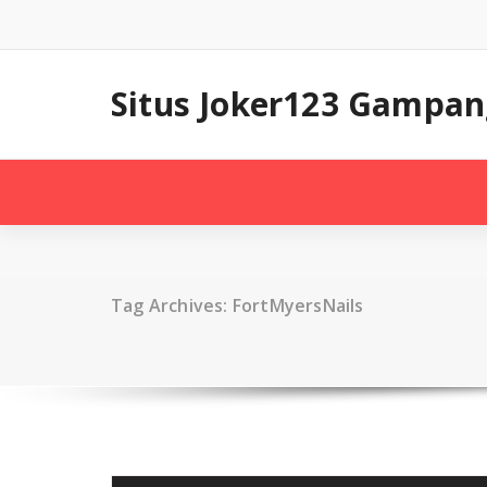
Skip
to
content
Situs Joker123 Gampan
Tag Archives: FortMyersNails