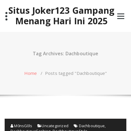
Skip
Situs Joker123 Gampang
to
content
Menang Hari Ini 2025
Tag Archives: Dachboutique
Home
/
Posts tagged "Dachboutique"
M0nsG0ls
Uncategorized
Dachboutique
,
DachboutiqueFashion
,
DachboutiqueStyle
,