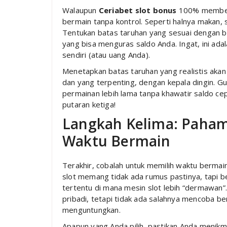
Walaupun
Ceriabet slot bonus
100% memberik
bermain tanpa kontrol. Seperti halnya makan,
Tentukan batas taruhan yang sesuai dengan b
yang bisa menguras saldo Anda. Ingat, ini ada
sendiri (atau uang Anda).
Menetapkan batas taruhan yang realistis aka
dan yang terpenting, dengan kepala dingin. G
permainan lebih lama tanpa khawatir saldo cep
putaran ketiga!
Langkah Kelima: Paham
Waktu Bermain
Terakhir, cobalah untuk memilih waktu bermai
slot memang tidak ada rumus pastinya, tapi
tertentu di mana mesin slot lebih “dermawan”
pribadi, tetapi tidak ada salahnya mencoba b
menguntungkan.
Apapun yang Anda pilih, pastikan Anda menikm