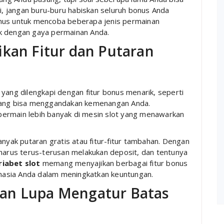
 jangan buru-buru habiskan seluruh bonus Anda
onus untuk mencoba beberapa jenis permainan
ok dengan gaya permainan Anda.
ikan Fitur dan Putaran
 yang dilengkapi dengan fitur bonus menarik, seperti
ng bisa menggandakan kemenangan Anda.
ermain lebih banyak di mesin slot yang menawarkan
anyak putaran gratis atau fitur-fitur tambahan. Dengan
 harus terus-terusan melakukan deposit, dan tentunya
riabet slot
memang menyajikan berbagai fitur bonus
rahasia Anda dalam meningkatkan keuntungan.
an Lupa Mengatur Batas