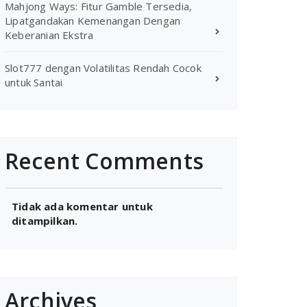
Mahjong Ways: Fitur Gamble Tersedia,
Lipatgandakan Kemenangan Dengan
Keberanian Ekstra
Slot777 dengan Volatilitas Rendah Cocok
untuk Santai
Recent Comments
Tidak ada komentar untuk
ditampilkan.
Archives