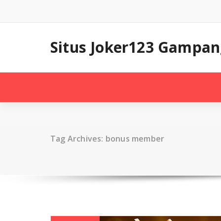
Skip
to
content
Situs Joker123 Gampan
Tag Archives: bonus member