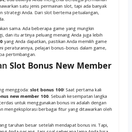
warkan satu jenis permainan slot, tapi ada banyak
an strategi Anda. Dari slot bertema petualangan,
da.
akan sama. Ada beberapa game yang mungkin
i, dan itu artinya peluang menang Anda juga lebih
00
yang Anda dapatkan, pastikan Anda memilih game
i peraturannya, pelajari bonus-bonus dalam game,
npa pertimbangan.
kan
Slot Bonus New Member
ling menggoda:
slot bonus 100
! Saat pertama kali
onus new member 100
. Sebuah kesempatan langka
a cerdas untuk menggunakan bonus ini adalah dengan
n mengeksplorasi berbagai fitur yang ditawarkan oleh
g taruhan besar setelah mendapat bonus ini. Tapi,
yang Anda pasang, tapi soal seberapa lama Anda bisa