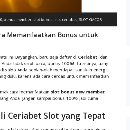
0
,
bonus member
,
slot bonus
,
slot ceriabet
,
SLOT GACOR
Cara Memanfaatkan Bonus untuk
tu ini! Bayangkan, baru saja daftar di
Ceriabet
, dan
a, Anda tidak salah baca, bonus 100%! Itu artinya, uang
di saldo Anda seolah-olah mendapat suntikan energi
nang dulu, karena ada cara cerdas untuk memanfaatkan
.
 simak cara memanfaatkan
slot bonus new member
nang Anda. Jangan sampai bonus 100% jadi cuma
i Ceriabet Slot yang Tepat
ot
, ada baiknya Anda mengenal berbagai permainan