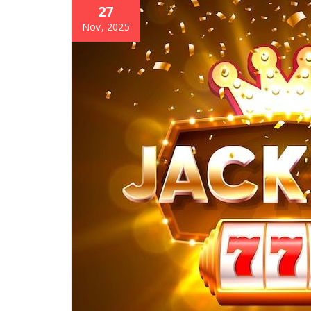
27
Nov, 2025