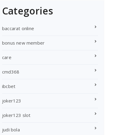
Categories
baccarat online
bonus new member
care
cmd368
ibcbet
joker123
joker123 slot
judi bola