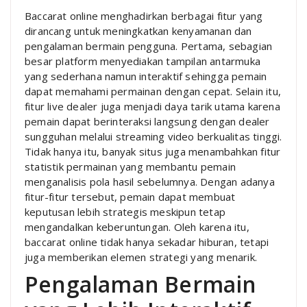
Baccarat online menghadirkan berbagai fitur yang
dirancang untuk meningkatkan kenyamanan dan
pengalaman bermain pengguna. Pertama, sebagian
besar platform menyediakan tampilan antarmuka
yang sederhana namun interaktif sehingga pemain
dapat memahami permainan dengan cepat. Selain itu,
fitur live dealer juga menjadi daya tarik utama karena
pemain dapat berinteraksi langsung dengan dealer
sungguhan melalui streaming video berkualitas tinggi.
Tidak hanya itu, banyak situs juga menambahkan fitur
statistik permainan yang membantu pemain
menganalisis pola hasil sebelumnya. Dengan adanya
fitur-fitur tersebut, pemain dapat membuat
keputusan lebih strategis meskipun tetap
mengandalkan keberuntungan. Oleh karena itu,
baccarat online tidak hanya sekadar hiburan, tetapi
juga memberikan elemen strategi yang menarik.
Pengalaman Bermain