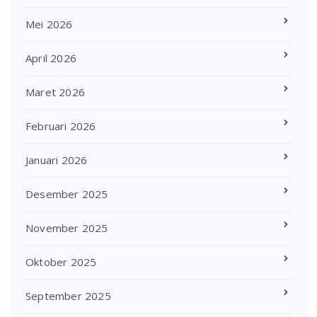
Mei 2026
April 2026
Maret 2026
Februari 2026
Januari 2026
Desember 2025
November 2025
Oktober 2025
September 2025