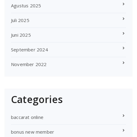
Agustus 2025
Juli 2025
Juni 2025
September 2024
November 2022
Categories
baccarat online
bonus new member