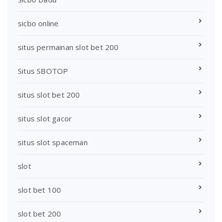
sicbo online
situs permainan slot bet 200
Situs SBOTOP
situs slot bet 200
situs slot gacor
situs slot spaceman
slot
slot bet 100
slot bet 200