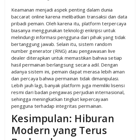
Keamanan menjadi aspek penting dalam dunia
baccarat online karena melibatkan transaksi dan data
pribadi pemain. Oleh karena itu, platform terpercaya
biasanya menggunakan teknologi enkripsi untuk
melindungi informasi pengguna dari pihak yang tidak
bertanggung jawab. Selain itu, sistem random
number generator (RNG) atau pengawasan live
dealer diterapkan untuk memastikan bahwa setiap
hasil permainan berlangsung secara adil. Dengan
adanya sistem ini, pemain dapat merasa lebih aman
dan percaya bahwa permainan tidak dimanipulasi.
Lebih jauh lagi, banyak platform juga memiliki lisensi
resmi dari badan pengawas perjudian internasional,
sehingga meningkatkan tingkat kepercayaan
pengguna terhadap integritas permainan.
Kesimpulan: Hiburan
Modern yang Terus