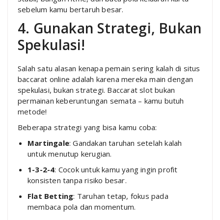
sebelum kamu bertaruh besar.
4. Gunakan Strategi, Bukan
Spekulasi!
Salah satu alasan kenapa pemain sering kalah di situs
baccarat online adalah karena mereka main dengan
spekulasi, bukan strategi. Baccarat slot bukan
permainan keberuntungan semata – kamu butuh
metode!
Beberapa strategi yang bisa kamu coba:
Martingale
: Gandakan taruhan setelah kalah
untuk menutup kerugian.
1-3-2-4
: Cocok untuk kamu yang ingin profit
konsisten tanpa risiko besar.
Flat Betting
: Taruhan tetap, fokus pada
membaca pola dan momentum.