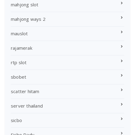
mahjong slot
mahjong ways 2
mauslot
rajamerak
rtp slot
sbobet
scatter hitam
server thailand
sicbo
Sicbo Dadu