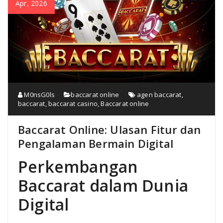
Apr, 2026
M0nsG0ls
baccarat online
agen baccarat
,
baccarat
,
baccarat casino
,
Baccarat online
Baccarat Online: Ulasan Fitur dan
Pengalaman Bermain Digital
Perkembangan
Baccarat dalam Dunia
Digital