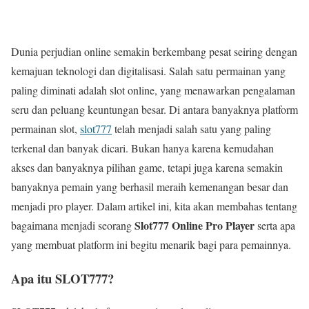
Dunia perjudian online semakin berkembang pesat seiring dengan
kemajuan teknologi dan digitalisasi. Salah satu permainan yang
paling diminati adalah slot online, yang menawarkan pengalaman
seru dan peluang keuntungan besar. Di antara banyaknya platform
permainan slot,
slot777
telah menjadi salah satu yang paling
terkenal dan banyak dicari. Bukan hanya karena kemudahan
akses dan banyaknya pilihan game, tetapi juga karena semakin
banyaknya pemain yang berhasil meraih kemenangan besar dan
menjadi pro player. Dalam artikel ini, kita akan membahas tentang
Slot777 Online Pro Player
bagaimana menjadi seorang
serta apa
yang membuat platform ini begitu menarik bagi para pemainnya.
Apa itu SLOT777?