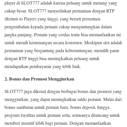
player di SLOT777 adalah karena peluang untuk menang yang
cukup besar. SLOT777 menyediakan permainan dengan RTP
(Return to Player) yang tinggi, yang berarti persentase
pengembalian kepada pemain cukup menguntungkan dalam
jangka panjang. Pemain yang cerdas tentu bisa memanfaatkan ini
untuk meraih kemenangan secara konsisten. Meskipun slot adalah
permainan yang bergantung pada keberuntungan, memilih game
dengan RTP tinggi bisa meningkatkan peluang untuk
mendapatkan pembayaran yang lebih baik.
2. Bonus dan Promosi Menggiurkan
SLOT777 juga dikenal dengan berbagai bonus dan promosi yang
menggiurkan, yang dapat meningkatkan saldo pemain. Mulai dari
bonus sambutan untuk pemain baru, bonus deposit, hingga
program loyalitas untuk pemain setia, semuanya dirancang untuk
memberi insentif lebih bagi pemain. Dengan memanfaatkan