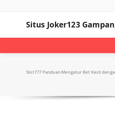
Skip
to
content
Situs Joker123 Gampan
Slot777 Panduan Mengatur Bet Kecil denga