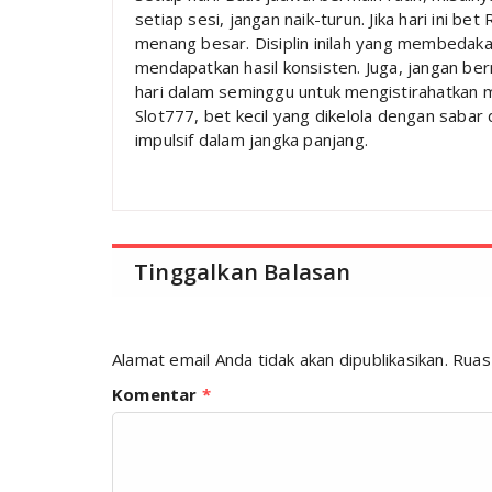
setiap sesi, jangan naik-turun. Jika hari ini 
menang besar. Disiplin inilah yang membedak
mendapatkan hasil konsisten. Juga, jangan berm
hari dalam seminggu untuk mengistirahatkan 
Slot777, bet kecil yang dikelola dengan sabar
impulsif dalam jangka panjang.
Tinggalkan Balasan
Alamat email Anda tidak akan dipublikasikan.
Ruas
Komentar
*