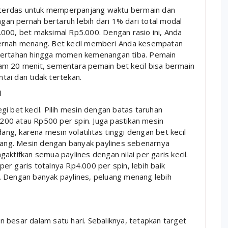
gi cerdas untuk memperpanjang waktu bermain dan
ngan pernah bertaruh lebih dari 1% dari total modal
000, bet maksimal Rp5.000. Dengan rasio ini, Anda
pernah menang. Bet kecil memberi Anda kesempatan
 bertahan hingga momen kemenangan tiba. Pemain
am 20 menit, sementara pemain bet kecil bisa bermain
ai dan tidak tertekan.
l
i bet kecil. Pilih mesin dengan batas taruhan
00 atau Rp500 per spin. Juga pastikan mesin
ang, karena mesin volatilitas tinggi dengan bet kecil
ang. Mesin dengan banyak paylines sebenarnya
aktifkan semua paylines dengan nilai per garis kecil.
r garis totalnya Rp4.000 per spin, lebih baik
. Dengan banyak paylines, peluang menang lebih
 besar dalam satu hari. Sebaliknya, tetapkan target