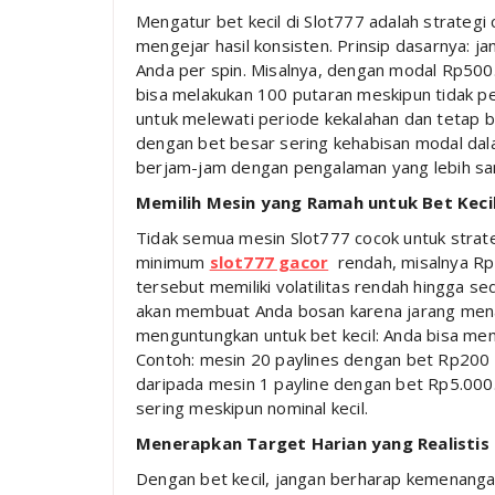
Mengatur bet kecil di Slot777 adalah strate
mengejar hasil konsisten. Prinsip dasarnya: ja
Anda per spin. Misalnya, dengan modal Rp500.
bisa melakukan 100 putaran meskipun tidak 
untuk melewati periode kekalahan dan tetap
dengan bet besar sering kehabisan modal dal
berjam-jam dengan pengalaman yang lebih sant
Memilih Mesin yang Ramah untuk Bet Keci
Tidak semua mesin Slot777 cocok untuk strateg
minimum
slot777 gacor
rendah, misalnya Rp2
tersebut memiliki volatilitas rendah hingga sed
akan membuat Anda bosan karena jarang men
menguntungkan untuk bet kecil: Anda bisa meng
Contoh: mesin 20 paylines dengan bet Rp200 pe
daripada mesin 1 payline dengan bet Rp5.000
sering meskipun nominal kecil.
Menerapkan Target Harian yang Realistis
Dengan bet kecil, jangan berharap kemenangan