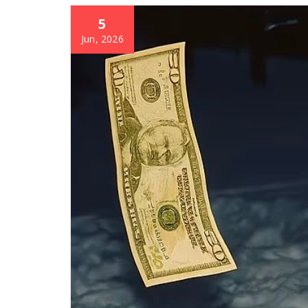
5
Jun, 2026