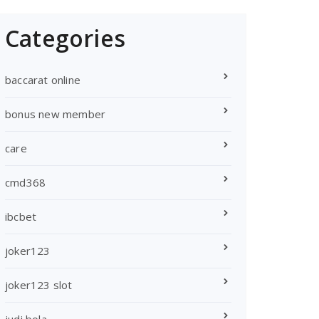
Categories
baccarat online
bonus new member
care
cmd368
ibcbet
joker123
joker123 slot