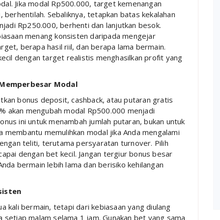
modal. Jika modal Rp500.000, target kemenangan
 berhentilah. Sebaliknya, tetapkan batas kekalahan
njadi Rp250.000, berhenti dan lanjutkan besok.
biasaan menang konsisten daripada mengejar
rget, berapa hasil riil, dan berapa lama bermain.
cil dengan target realistis menghasilkan profit yang
 Memperbesar Modal
atkan bonus deposit, cashback, atau putaran gratis
 50% akan mengubah modal Rp500.000 menjadi
nus ini untuk menambah jumlah putaran, bukan untuk
ga membantu memulihkan modal jika Anda mengalami
ngan teliti, terutama persyaratan turnover. Pilih
pai dengan bet kecil. Jangan tergiur bonus besar
nda bermain lebih lama dan berisiko kehilangan
sisten
ua kali bermain, tetapi dari kebiasaan yang diulang
lnya setiap malam selama 1 jam. Gunakan bet yang sama