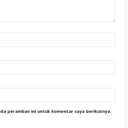
ada peramban ini untuk komentar saya berikutnya.