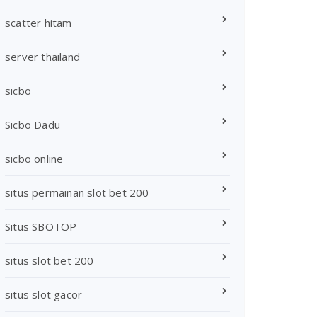
scatter hitam
server thailand
sicbo
Sicbo Dadu
sicbo online
situs permainan slot bet 200
Situs SBOTOP
situs slot bet 200
situs slot gacor