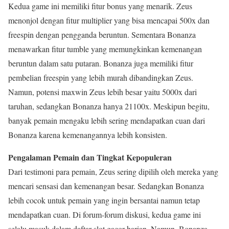
Kedua game ini memiliki fitur bonus yang menarik. Zeus
menonjol dengan fitur multiplier yang bisa mencapai 500x dan
freespin dengan pengganda beruntun. Sementara Bonanza
menawarkan fitur tumble yang memungkinkan kemenangan
beruntun dalam satu putaran. Bonanza juga memiliki fitur
pembelian freespin yang lebih murah dibandingkan Zeus.
Namun, potensi maxwin Zeus lebih besar yaitu 5000x dari
taruhan, sedangkan Bonanza hanya 21100x. Meskipun begitu,
banyak pemain mengaku lebih sering mendapatkan cuan dari
Bonanza karena kemenangannya lebih konsisten.
Pengalaman Pemain dan Tingkat Kepopuleran
Dari testimoni para pemain, Zeus sering dipilih oleh mereka yang
mencari sensasi dan kemenangan besar. Sedangkan Bonanza
lebih cocok untuk pemain yang ingin bersantai namun tetap
mendapatkan cuan. Di forum-forum diskusi, kedua game ini
selalu masuk dalam daftar slot gacor harian. Namun, Bonanza