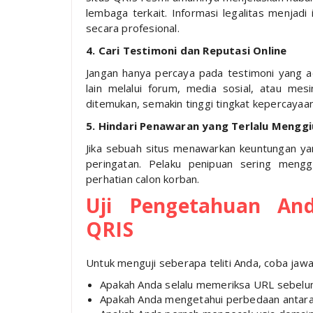
lembaga terkait. Informasi legalitas menjadi
secara profesional.
4. Cari Testimoni dan Reputasi Online
Jangan hanya percaya pada testimoni yang a
lain melalui forum, media sosial, atau mes
ditemukan, semakin tinggi tingkat kepercayaa
5. Hindari Penawaran yang Terlalu Mengg
Jika sebuah situs menawarkan keuntungan yan
peringatan. Pelaku penipuan sering mengg
perhatian calon korban.
Uji Pengetahuan An
QRIS
Untuk menguji seberapa teliti Anda, coba jawa
Apakah Anda selalu memeriksa URL sebelum
Apakah Anda mengetahui perbedaan anta