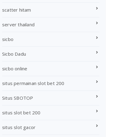
scatter hitam
server thailand
sicbo
Sicbo Dadu
sicbo online
situs permainan slot bet 200
Situs SBOTOP
situs slot bet 200
situs slot gacor