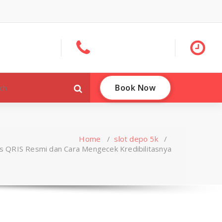
Book Now
Home
/
slot depo 5k
/
us QRIS Resmi dan Cara Mengecek Kredibilitasnya