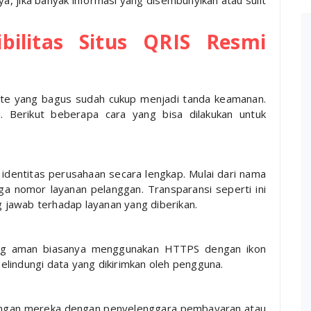
knya, jika banyak informasi yang disembunyikan atau sulit
bilitas Situs QRIS Resmi
te yang bagus sudah cukup menjadi tanda keamanan.
n. Berikut beberapa cara yang bisa dilakukan untuk
identitas perusahaan secara lengkap. Mulai dari nama
ga nomor layanan pelanggan. Transparansi seperti ini
jawab terhadap layanan yang diberikan.
yang aman biasanya menggunakan HTTPS dengan ikon
lindungi data yang dikirimkan oleh pengguna.
ungan mereka dengan penyelenggara pembayaran atau