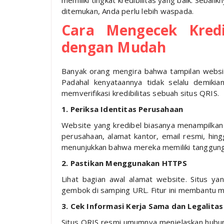
memiliki tingkat kredibilitas yang baik. Sebali
ditemukan, Anda perlu lebih waspada.
Cara Mengecek Kredi
dengan Mudah
Banyak orang mengira bahwa tampilan websi
Padahal kenyataannya tidak selalu demikia
memverifikasi kredibilitas sebuah situs QRIS.
1. Periksa Identitas Perusahaan
Website yang kredibel biasanya menampilkan 
perusahaan, alamat kantor, email resmi, hing
menunjukkan bahwa mereka memiliki tanggung 
2. Pastikan Menggunakan HTTPS
Lihat bagian awal alamat website. Situs 
gembok di samping URL. Fitur ini membantu me
3. Cek Informasi Kerja Sama dan Legalitas
Situs QRIS resmi umumnya menjelaskan hub