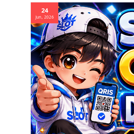
24
Jun, 2026