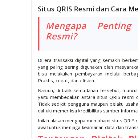
Situs QRIS Resmi dan Cara Me
Mengapa Penting
Resmi?
Di era transaksi digital yang semakin ber
yang paling sering digunakan oleh masyara
bisa melakukan pembayaran melalui berbag
Praktis, cepat, dan efisien.
Namun, di balik kemudahan tersebut, muncul
yaitu membedakan antara situs QRIS resmi 
Tidak sedikit pengguna maupun pelaku usaha
dahulu memeriksa kredibilitas sumber informa
Inilah alasan mengapa memahami situs QRIS re
awal untuk menjaga keamanan data dan transak