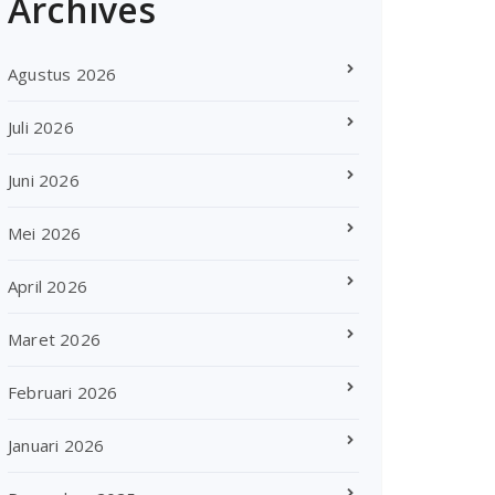
Archives
Agustus 2026
Juli 2026
Juni 2026
Mei 2026
April 2026
Maret 2026
Februari 2026
Januari 2026