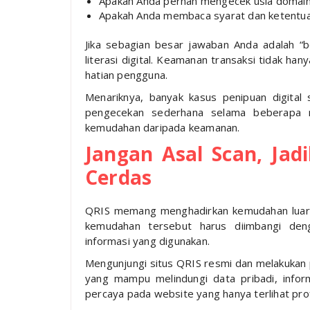
Apakah Anda pernah mengecek usia domai
Apakah Anda membaca syarat dan ketentua
Jika sebagian besar jawaban Anda adalah “b
literasi digital. Keamanan transaksi tidak ha
hatian pengguna.
Menariknya, banyak kasus penipuan digita
pengecekan sederhana selama beberapa m
kemudahan daripada keamanan.
Jangan Asal Scan, Jad
Cerdas
QRIS memang menghadirkan kemudahan luar 
kemudahan tersebut harus diimbangi deng
informasi yang digunakan.
Mengunjungi situs QRIS resmi dan melakukan 
yang mampu melindungi data pribadi, inform
percaya pada website yang hanya terlihat profe