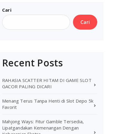
Cari
Cari
Recent Posts
RAHASIA SCATTER HITAM DI GAME SLOT
GACOR PALING DICARI
Menang Terus Tanpa Henti di Slot Depo 5k
Favorit
Mahjong Ways: Fitur Gamble Tersedia,
Lipatgandakan Kemenangan Dengan