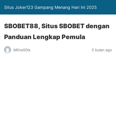
Situs Joker123 Gampang Menang Hari Ini 2025
SBOBET88, Situs SBOBET dengan
Panduan Lengkap Pemula
M0nsG0ls
5 bulan ago