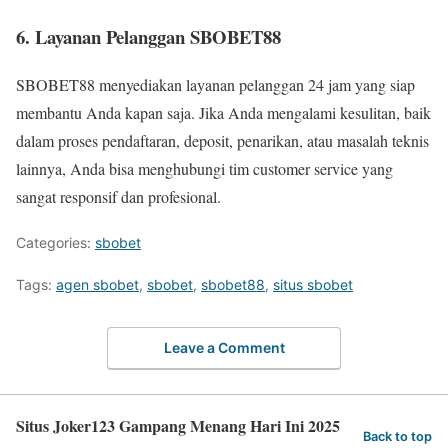
6. Layanan Pelanggan SBOBET88
SBOBET88 menyediakan layanan pelanggan 24 jam yang siap
membantu Anda kapan saja. Jika Anda mengalami kesulitan, baik
dalam proses pendaftaran, deposit, penarikan, atau masalah teknis
lainnya, Anda bisa menghubungi tim customer service yang
sangat responsif dan profesional.
Categories:
sbobet
Tags:
agen sbobet
,
sbobet
,
sbobet88
,
situs sbobet
Leave a Comment
Situs Joker123 Gampang Menang Hari Ini 2025
Back to top