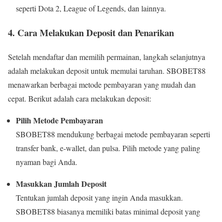
seperti Dota 2, League of Legends, dan lainnya.
4. Cara Melakukan Deposit dan Penarikan
Setelah mendaftar dan memilih permainan, langkah selanjutnya
adalah melakukan deposit untuk memulai taruhan. SBOBET88
menawarkan berbagai metode pembayaran yang mudah dan
cepat. Berikut adalah cara melakukan deposit:
Pilih Metode Pembayaran
SBOBET88 mendukung berbagai metode pembayaran seperti
transfer bank, e-wallet, dan pulsa. Pilih metode yang paling
nyaman bagi Anda.
Masukkan Jumlah Deposit
Tentukan jumlah deposit yang ingin Anda masukkan.
SBOBET88 biasanya memiliki batas minimal deposit yang