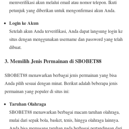
memverifikasi akun melalui email atau nomor telepon. Ikuti
petunjuk yang diberikan untuk mengonfirmasi akun Anda.
Login ke Akun
Setelah akun Anda terverifikasi, Anda dapat langsung login ke
situs dengan menggunakan username dan password yang telah
dibuat.
3. Memilih Jenis Permainan di SBOBET88
SBOBET88 menawarkan berbagai jenis permainan yang bisa
Anda pilih sesuai dengan minat. Berikut adalah beberapa jenis
permainan yang populer di situs ini:
Taruhan Olahraga
SBOBET88 menawarkan berbagai macam taruhan olahraga,
mulai dari sepak bola, basket, tenis, hingga olahraga lainnya.
Anda bisa memasang taruhan pada berbagai pertandingan dari