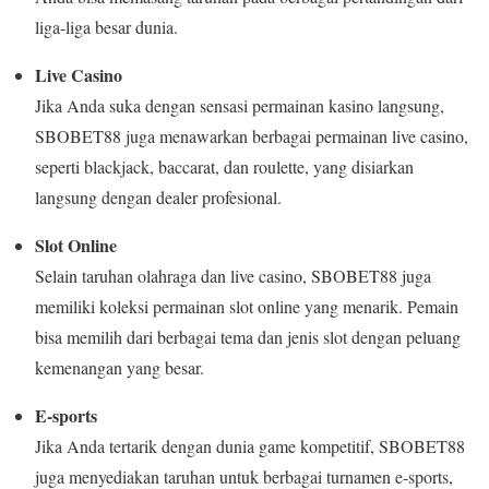
liga-liga besar dunia.
Live Casino
Jika Anda suka dengan sensasi permainan kasino langsung,
SBOBET88 juga menawarkan berbagai permainan live casino,
seperti blackjack, baccarat, dan roulette, yang disiarkan
langsung dengan dealer profesional.
Slot Online
Selain taruhan olahraga dan live casino, SBOBET88 juga
memiliki koleksi permainan slot online yang menarik. Pemain
bisa memilih dari berbagai tema dan jenis slot dengan peluang
kemenangan yang besar.
E-sports
Jika Anda tertarik dengan dunia game kompetitif, SBOBET88
juga menyediakan taruhan untuk berbagai turnamen e-sports,