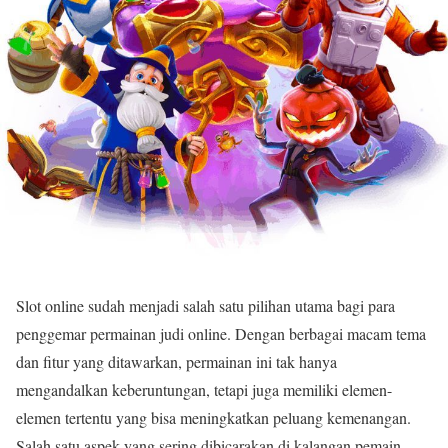
Slot online sudah menjadi salah satu pilihan utama bagi para
penggemar permainan judi online. Dengan berbagai macam tema
dan fitur yang ditawarkan, permainan ini tak hanya
mengandalkan keberuntungan, tetapi juga memiliki elemen-
elemen tertentu yang bisa meningkatkan peluang kemenangan.
Salah satu aspek yang sering dibicarakan di kalangan pemain