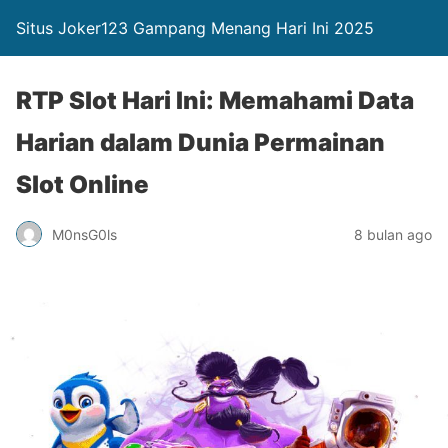
Situs Joker123 Gampang Menang Hari Ini 2025
RTP Slot Hari Ini: Memahami Data
Harian dalam Dunia Permainan
Slot Online
M0nsG0ls
8 bulan ago