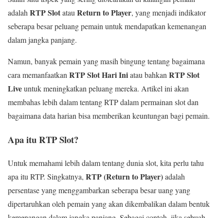
RTP Slot
Return to Player
adalah
atau
, yang menjadi indikator
seberapa besar peluang pemain untuk mendapatkan kemenangan
dalam jangka panjang.
Namun, banyak pemain yang masih bingung tentang bagaimana
RTP Slot Hari Ini
RTP Slot
cara memanfaatkan
atau bahkan
Live
untuk meningkatkan peluang mereka. Artikel ini akan
membahas lebih dalam tentang RTP dalam permainan slot dan
bagaimana data harian bisa memberikan keuntungan bagi pemain.
Apa itu RTP Slot?
Untuk memahami lebih dalam tentang dunia slot, kita perlu tahu
RTP (Return to Player)
apa itu RTP. Singkatnya,
adalah
persentase yang menggambarkan seberapa besar uang yang
dipertaruhkan oleh pemain yang akan dikembalikan dalam bentuk
kemenangan dalam jangka panjang. Sebagai contoh, jika sebuah