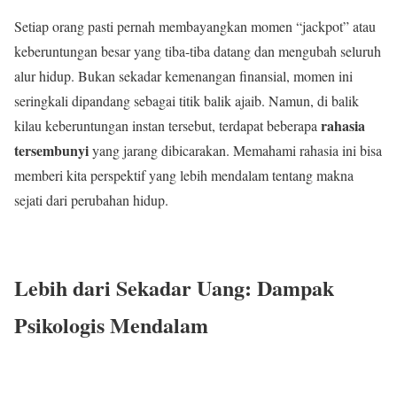
Setiap orang pasti pernah membayangkan momen “jackpot” atau
keberuntungan besar yang tiba-tiba datang dan mengubah seluruh
alur hidup. Bukan sekadar kemenangan finansial, momen ini
seringkali dipandang sebagai titik balik ajaib. Namun, di balik
rahasia
kilau keberuntungan instan tersebut, terdapat beberapa
tersembunyi
yang jarang dibicarakan. Memahami rahasia ini bisa
memberi kita perspektif yang lebih mendalam tentang makna
sejati dari perubahan hidup.
Lebih dari Sekadar Uang: Dampak
Psikologis Mendalam