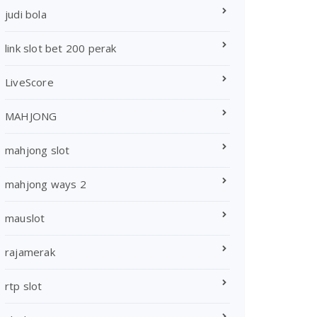
judi bola
link slot bet 200 perak
LiveScore
MAHJONG
mahjong slot
mahjong ways 2
mauslot
rajamerak
rtp slot