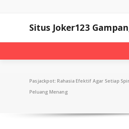
Skip
to
content
Situs Joker123 Gampan
Pasjackpot: Rahasia Efektif Agar Setiap Sp
Peluang Menang