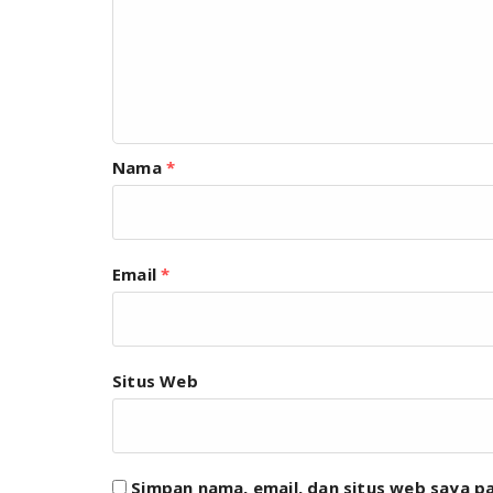
Nama
*
Email
*
Situs Web
Simpan nama, email, dan situs web saya p