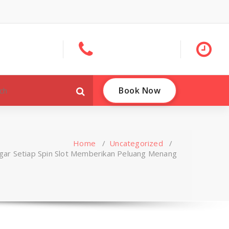
Book Now
Home
/
Uncategorized
/
 Agar Setiap Spin Slot Memberikan Peluang Menang