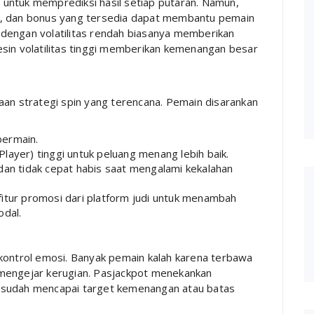
ti untuk memprediksi hasil setiap putaran. Namun,
n, dan bonus yang tersedia dapat membantu pemain
dengan volatilitas rendah biasanya memberikan
sin volatilitas tinggi memberikan kemenangan besar
aan strategi spin yang terencana. Pemain disarankan
bermain.
layer) tinggi untuk peluang menang lebih baik.
dan tidak cepat habis saat mengalami kekalahan
fitur promosi dari platform judi untuk menambah
dal.
ah kontrol emosi. Banyak pemain kalah karena terbawa
 mengejar kerugian. Pasjackpot menekankan
ika sudah mencapai target kemenangan atau batas