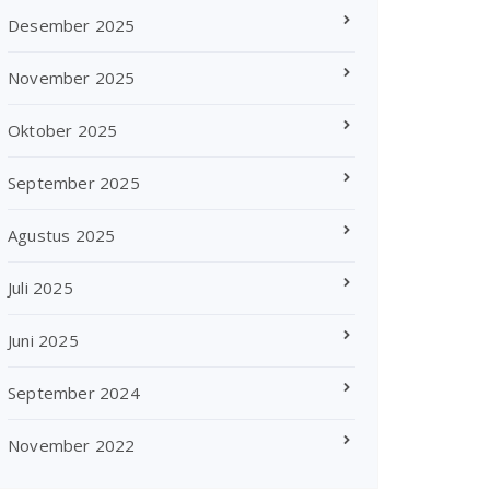
Desember 2025
November 2025
Oktober 2025
September 2025
Agustus 2025
Juli 2025
Juni 2025
September 2024
November 2022