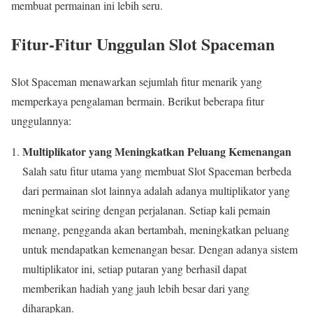
membuat permainan ini lebih seru.
Fitur-Fitur Unggulan Slot Spaceman
Slot Spaceman menawarkan sejumlah fitur menarik yang
memperkaya pengalaman bermain. Berikut beberapa fitur
unggulannya:
Multiplikator yang Meningkatkan Peluang Kemenangan
Salah satu fitur utama yang membuat Slot Spaceman berbeda
dari permainan slot lainnya adalah adanya multiplikator yang
meningkat seiring dengan perjalanan. Setiap kali pemain
menang, pengganda akan bertambah, meningkatkan peluang
untuk mendapatkan kemenangan besar. Dengan adanya sistem
multiplikator ini, setiap putaran yang berhasil dapat
memberikan hadiah yang jauh lebih besar dari yang
diharapkan.