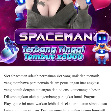
Slot Spaceman adalah permainan slot yang unik dan menarik,
yang membawa para pemain dalam petualangan luar angkasa
yang penuh dengan tantangan dan potensi kemenangan besar.
Dikembangkan oleh pengembang perangkat lunak Pragmatic
Play, game ini menawarkan lebih dari sekadar putaran simbol atau
keberuntungan semata. Dengan tema luar angkasa yang futuristik,