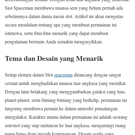
Slot Spaceman membawa nuansa seru yang belum pernah ada
sebelumnya dalam dunia mesin slot. Artikel ini akan mengulas
secara mendalam tentang apa yang membuat permainan ini
istimewa, serta fitur-fitur menarik yang dapat membuat
pengalaman bermain Anda semakin mengasyikkan.
Tema dan Desain yang Menarik
Setiap elemen dalam Slot
spaceman
dirancang dengan sangat
cermat untuk menghadirkan nuansa luar angkasa yang memikat.
Dengan latar belakang yang menggambarkan galaksi yang luas,
planet-planet, serta bintang-bintang yang berkelip, permainan ini
langsung membawa pemain ke dalam atmosfer petualangan
intergalaksi. Karakter utama dalam permainan ini adalah seorang
astronot yang siap meluncur ke luar angkasa, mengarungi ruang
tanpa batas demi meraih kemenangan. Desain grafis yang