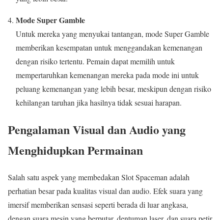
Mode Super Gamble
Untuk mereka yang menyukai tantangan, mode Super Gamble
memberikan kesempatan untuk menggandakan kemenangan
dengan risiko tertentu. Pemain dapat memilih untuk
mempertaruhkan kemenangan mereka pada mode ini untuk
peluang kemenangan yang lebih besar, meskipun dengan risiko
kehilangan taruhan jika hasilnya tidak sesuai harapan.
Pengalaman Visual dan Audio yang
Menghidupkan Permainan
Salah satu aspek yang membedakan Slot Spaceman adalah
perhatian besar pada kualitas visual dan audio. Efek suara yang
imersif memberikan sensasi seperti berada di luar angkasa,
dengan suara mesin yang berputar, dentuman laser, dan suara petir