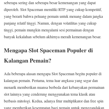
seberapa sering dan seberapa besar kemenangan yang dapat
diperoleh. Slot Spaceman memiliki RTP yang cukup kompetitif,
yang berarti bahwa peluang pemain untuk menang dalam jangka
panjang relatif tinggi. Namun, dengan volatilitas yang cukup
tinggi, pemain mungkin mengalami sesi permainan dengan
banyak kekalahan sebelum akhirnya meraih kemenangan besar.
Mengapa Slot Spaceman Populer di
Kalangan Pemain?
Ada beberapa alasan mengapa Slot Spaceman begitu populer di
kalangan pemain. Pertama, tema luar angkasa yang segar dan
menarik memberikan nuansa berbeda dari kebanyakan permainan
slot lainnya yang cenderung menggunakan tema klasik atau
berbasis mitologi. Kedua, adanya fitur multiplikator dan free spin
yang memberikan kesempatan bagi pemain untuk menggandakan