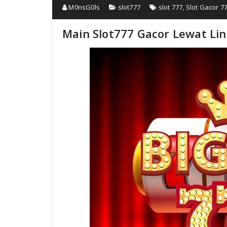
M0nsG0ls
slot777
slot 777
,
Slot Gacor 7
Main Slot777 Gacor Lewat Lin