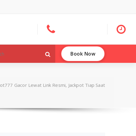
Book Now
lot777 Gacor Lewat Link Resmi, Jackpot Tiap Saat