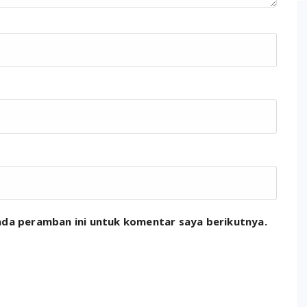
ada peramban ini untuk komentar saya berikutnya.