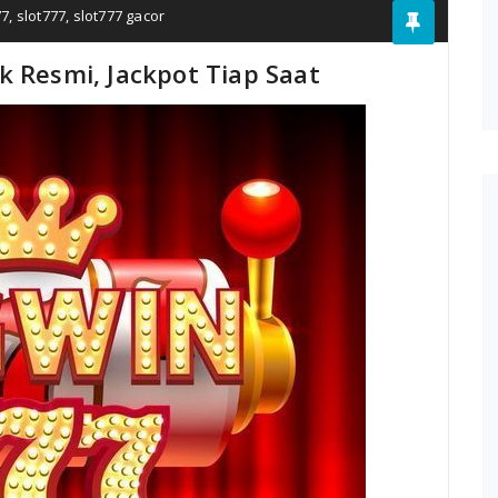
77
,
slot777
,
slot777 gacor
k Resmi, Jackpot Tiap Saat