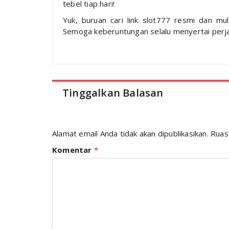
tebel tiap hari!
Yuk, buruan cari link slot777 resmi dan mu
Semoga keberuntungan selalu menyertai perjala
Tinggalkan Balasan
Alamat email Anda tidak akan dipublikasikan.
Ruas
Komentar
*