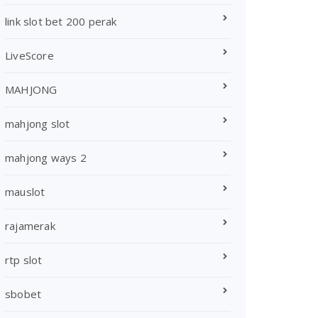
link slot bet 200 perak
LiveScore
MAHJONG
mahjong slot
mahjong ways 2
mauslot
rajamerak
rtp slot
sbobet