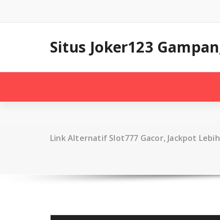
Skip
to
content
Situs Joker123 Gampan
Link Alternatif Slot777 Gacor, Jackpot Leb