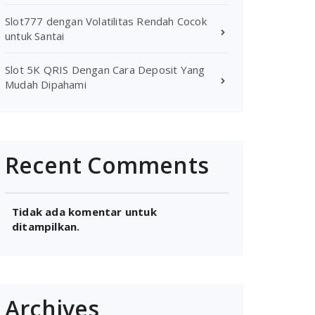
Slot777 dengan Volatilitas Rendah Cocok
untuk Santai
Slot 5K QRIS Dengan Cara Deposit Yang
Mudah Dipahami
Recent Comments
Tidak ada komentar untuk
ditampilkan.
Archives