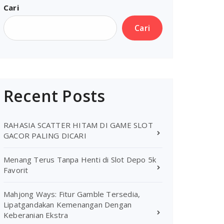
Cari
Cari
Recent Posts
RAHASIA SCATTER HITAM DI GAME SLOT
GACOR PALING DICARI
Menang Terus Tanpa Henti di Slot Depo 5k
Favorit
Mahjong Ways: Fitur Gamble Tersedia,
Lipatgandakan Kemenangan Dengan
Keberanian Ekstra