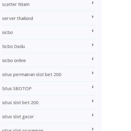
scatter hitam
server thailand
sicbo
Sicbo Dadu
sicbo online
situs permainan slot bet 200
Situs SBOTOP
situs slot bet 200
situs slot gacor
situs slot spaceman