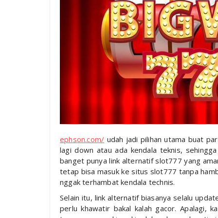
ephson.com/
udah jadi pilihan utama buat par
lagi down atau ada kendala teknis, sehingga 
banget punya link alternatif slot777 yang aman 
tetap bisa masuk ke situs slot777 tanpa hamb
nggak terhambat kendala technis.
Selain itu, link alternatif biasanya selalu up
perlu khawatir bakal kalah gacor. Apalagi, k