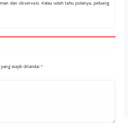
aman dan observasi. Kalau udah tahu polanya, peluang
 yang wajib ditandai
*