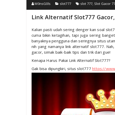
M0nsG0ls
slot777
slot 777
,
Slot Gacor 7
Link Alternatif Slot777 Gaco
Kalian pasti udah sering denger kan soal slot
cuma bikin ketagihan, tapi juga sering banget
banyaknya pengguna dan seringnya situs utam
nih yang namanya link alternatif slot777. Na
gacor, simak baik-baik tips dan trik dari gue!
Kenapa Harus Pakai Link Alternatif Slot777?
Gak bisa dipungkiri, situs slot777
https://www