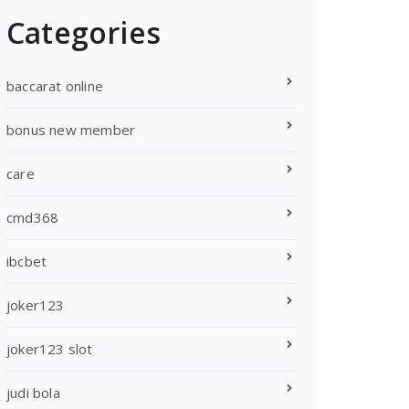
Categories
baccarat online
bonus new member
care
cmd368
ibcbet
joker123
joker123 slot
judi bola