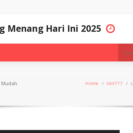
g Menang Hari Ini 2025
Search
for:
ih Mudah
Home
/
slot777
/
L