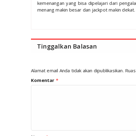
kemenangan yang bisa dipelajari dari pengal
menang makin besar dan jackpot makin dekat.
Tinggalkan Balasan
Alamat email Anda tidak akan dipublikasikan.
Ruas
Komentar
*