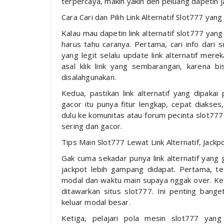
terpercaya, makin yakin deh peluang dapetin j
Cara Cari dan Pilih Link Alternatif Slot777 yan
Kalau mau dapetin link alternatif slot777 ya
harus tahu caranya. Pertama, cari info dari
yang legit selalu update link alternatif mer
asal klik link yang sembarangan, karena b
disalahgunakan.
Kedua, pastikan link alternatif yang dipakai
gacor itu punya fitur lengkap, cepat diakse
dulu ke komunitas atau forum pecinta slot777
sering dan gacor.
Tips Main Slot777 Lewat Link Alternatif, Jack
Gak cuma sekadar punya link alternatif yang 
jackpot lebih gampang didapat. Pertama, tet
modal dan waktu main supaya nggak over. Ked
ditawarkan situs slot777. Ini penting bang
keluar modal besar.
Ketiga, pelajari pola mesin slot777 yang