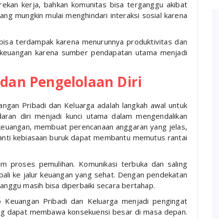
rekan kerja, bahkan komunitas bisa terganggu akibat
rang mungkin mulai menghindari interaksi sosial karena
bisa terdampak karena menurunnya produktivitas dan
i keuangan karena sumber pendapatan utama menjadi
dan Pengelolaan Diri
gan Pribadi dan Keluarga adalah langkah awal untuk
aran diri menjadi kunci utama dalam mengendalikan
as keuangan, membuat perencanaan anggaran yang jelas,
gganti kebiasaan buruk dapat membantu memutus rantai
am proses pemulihan. Komunikasi terbuka dan saling
i ke jalur keuangan yang sehat. Dengan pendekatan
ganggu masih bisa diperbaiki secara bertahap.
p Keuangan Pribadi dan Keluarga menjadi pengingat
ng dapat membawa konsekuensi besar di masa depan.