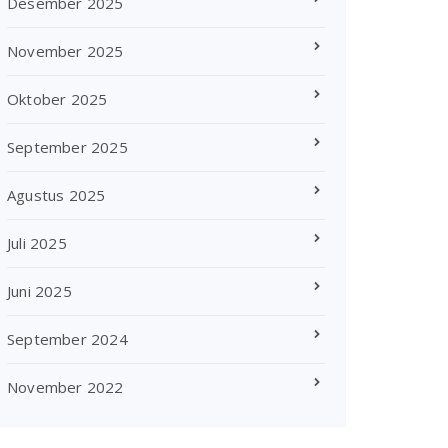
Desember 2025
November 2025
Oktober 2025
September 2025
Agustus 2025
Juli 2025
Juni 2025
September 2024
November 2022