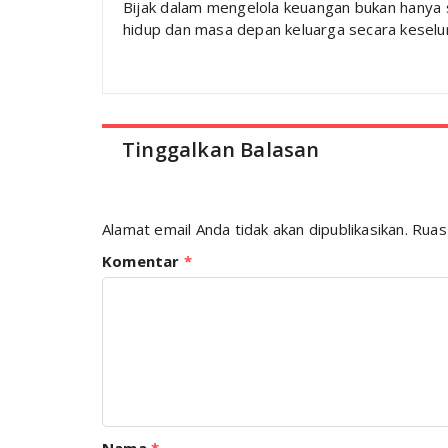
Bijak dalam mengelola keuangan bukan hanya 
hidup dan masa depan keluarga secara keselu
Tinggalkan Balasan
Alamat email Anda tidak akan dipublikasikan.
Ruas
Komentar
*