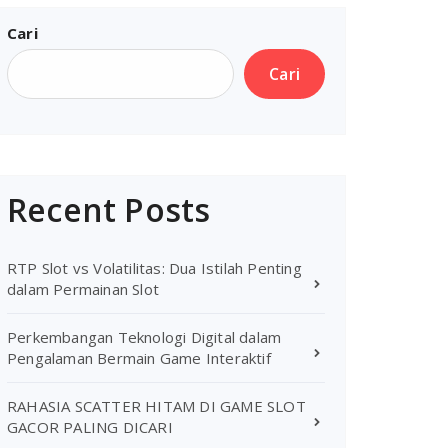
Cari
Cari
Recent Posts
RTP Slot vs Volatilitas: Dua Istilah Penting
dalam Permainan Slot
Perkembangan Teknologi Digital dalam
Pengalaman Bermain Game Interaktif
RAHASIA SCATTER HITAM DI GAME SLOT
GACOR PALING DICARI