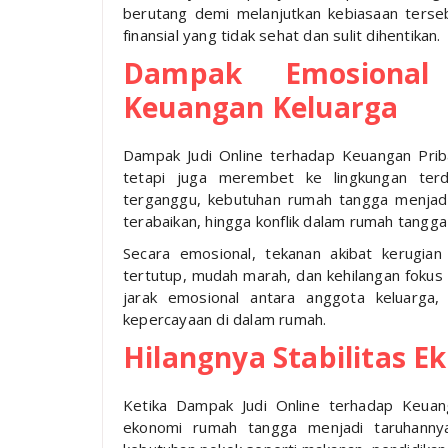
berutang demi melanjutkan kebiasaan tersebu
finansial yang tidak sehat dan sulit dihentikan.
Dampak Emosional
Keuangan Keluarga
Dampak Judi Online terhadap Keuangan Priba
tetapi juga merembet ke lingkungan terd
terganggu, kebutuhan rumah tangga menjadi
terabaikan, hingga konflik dalam rumah tangga
Secara emosional, tekanan akibat kerugian
tertutup, mudah marah, dan kehilangan fokus 
jarak emosional antara anggota keluarga
kepercayaan di dalam rumah.
Hilangnya Stabilitas 
Ketika Dampak Judi Online terhadap Keuanga
ekonomi rumah tangga menjadi taruhannya