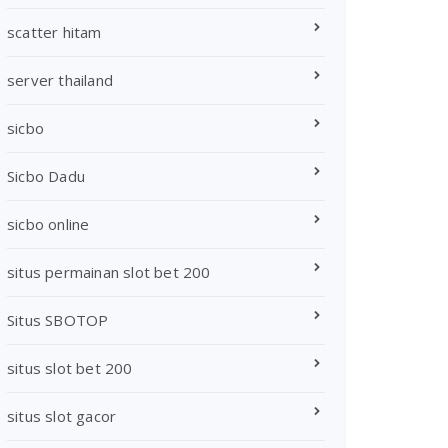
scatter hitam
server thailand
sicbo
Sicbo Dadu
sicbo online
situs permainan slot bet 200
Situs SBOTOP
situs slot bet 200
situs slot gacor