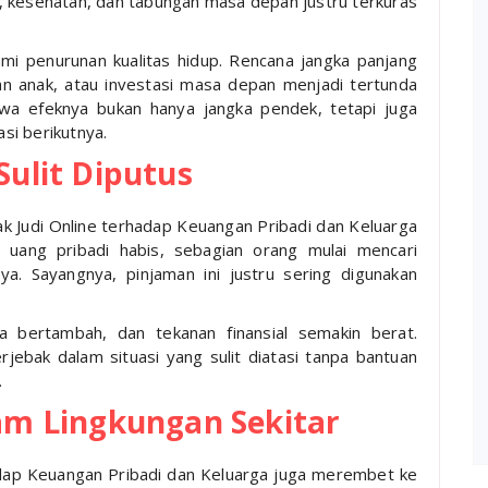
, kesehatan, dan tabungan masa depan justru terkuras
ami penurunan kualitas hidup. Rencana jangka panjang
n anak, atau investasi masa depan menjadi tertunda
hwa efeknya bukan hanya jangka pendek, tetapi juga
si berikutnya.
ulit Diputus
k Judi Online terhadap Keuangan Pribadi dan Keluarga
a uang pribadi habis, sebagian orang mulai mencari
a. Sayangnya, pinjaman ini justru sering digunakan
 bertambah, dan tekanan finansial semakin berat.
jebak dalam situasi yang sulit diatasi tanpa bantuan
.
am Lingkungan Sekitar
hadap Keuangan Pribadi dan Keluarga juga merembet ke