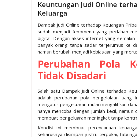
Keuntungan Judi Online terh
Keluarga
Dampak Judi Online terhadap Keuangan Pribadi
sudah menjadi fenomena yang perlahan men
digital. Dengan akses internet yang semaki
banyak orang tanpa sadar terjerumus ke da
namun berubah menjadi kebiasaan yang merusak
Perubahan Pola K
Tidak Disadari
Salah satu Dampak Judi Online terhadap Keua
adalah perubahan pola pengelolaan uang i
mengatur pengeluaran mulai mengalihkan dana 
hanya mencoba dengan jumlah kecil, namun d
membuat pengeluaran meningkat tanpa kontro
Kondisi ini membuat perencanaan keuanga
seharusnya disimpan justru terpakai, tabunga