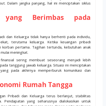
t. Dalam jangka panjang, hal ini menciptakan siklus
 yang Berimbas pada
di dan Keluarga tidak hanya berhenti pada individu,
ekat, terutama keluarga. Ketika keuangan pribadi
 korban pertama. Tagihan tertunda, kebutuhan anak
 mulai meningkat.
 finansial sering membuat seseorang menjadi lebih
pada tanggung jawab keluarga. Situasi ini menciptakan
, yang pada akhirnya memperburuk komunikasi dan
Ekonomi Rumah Tangga
n Pribadi dan Keluarga terus berlanjut, stabilitas
. Pendapatan yang seharusnya dialokasikan untuk