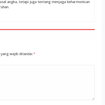
soal angka, tetapi juga tentang menjaga keharmonisan
ruhan.
 yang wajib ditandai
*