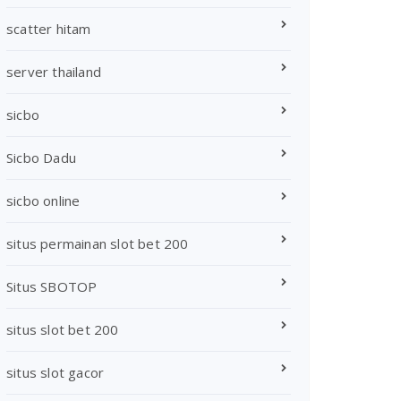
scatter hitam
server thailand
sicbo
Sicbo Dadu
sicbo online
situs permainan slot bet 200
Situs SBOTOP
situs slot bet 200
situs slot gacor