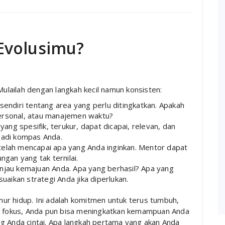
Evolusimu?
Mulailah dengan langkah kecil namun konsisten:
i sendiri tentang area yang perlu ditingkatkan. Apakah
personal, atau manajemen waktu?
yang spesifik, terukur, dapat dicapai, relevan, dan
njadi kompas Anda.
telah mencapai apa yang Anda inginkan. Mentor dapat
an yang tak ternilai.
injau kemajuan Anda. Apa yang berhasil? Apa yang
ikan strategi Anda jika diperlukan.
ur hidup. Ini adalah komitmen untuk terus tumbuh,
an fokus, Anda pun bisa meningkatkan kemampuan Anda
g Anda cintai. Apa langkah pertama yang akan Anda