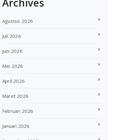
Archives
Agustus 2026
Juli 2026
Juni 2026
Mei 2026
April 2026
Maret 2026
Februari 2026
Januari 2026