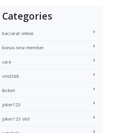
Categories
baccarat online
bonus new member
care
cmd368
ibcbet
joker123
joker123 slot