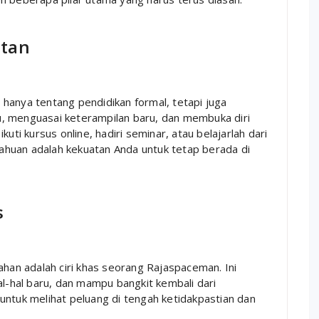
utan
an hanya tentang pendidikan formal, tetapi juga
, menguasai keterampilan baru, dan membuka diri
uti kursus online, hadiri seminar, atau belajarlah dari
huan adalah kekuatan Anda untuk tetap berada di
s
n adalah ciri khas seorang Rajaspaceman. Ini
al-hal baru, dan mampu bangkit kembali dari
untuk melihat peluang di tengah ketidakpastian dan