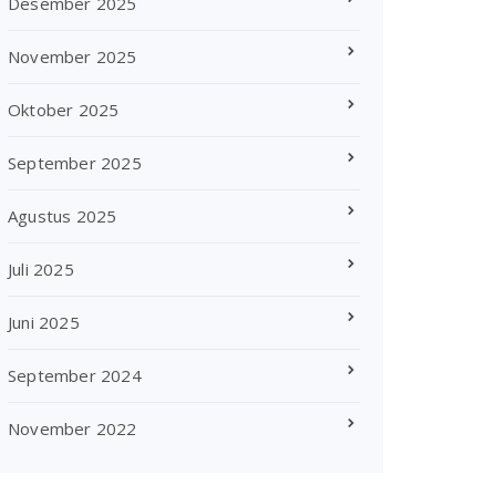
Desember 2025
November 2025
Oktober 2025
September 2025
Agustus 2025
Juli 2025
Juni 2025
September 2024
November 2022