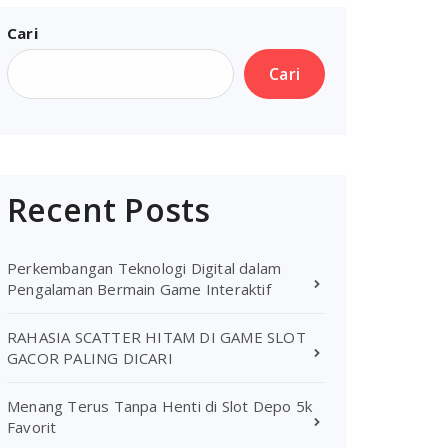
Cari
Cari
Recent Posts
Perkembangan Teknologi Digital dalam
Pengalaman Bermain Game Interaktif
RAHASIA SCATTER HITAM DI GAME SLOT
GACOR PALING DICARI
Menang Terus Tanpa Henti di Slot Depo 5k
Favorit