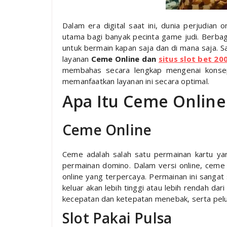
Dalam era digital saat ini, dunia perjudian
utama bagi banyak pecinta game judi. Berb
untuk bermain kapan saja dan di mana saja. S
layanan
Ceme Online dan
situs slot bet 20
membahas secara lengkap mengenai konsep,
memanfaatkan layanan ini secara optimal.
Apa Itu Ceme Online 
Ceme Online
Ceme adalah salah satu permainan kartu yan
permainan domino. Dalam versi online, ceme
online yang terpercaya. Permainan ini sanga
keluar akan lebih tinggi atau lebih rendah da
kecepatan dan ketepatan menebak, serta pel
Slot Pakai Pulsa