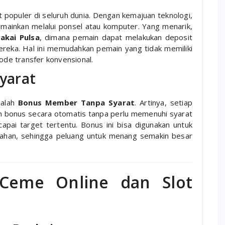
 populer di seluruh dunia. Dengan kemajuan teknologi,
 dimainkan melalui ponsel atau komputer. Yang menarik,
Pakai Pulsa
, dimana pemain dapat melakukan deposit
reka. Hal ini memudahkan pemain yang tidak memiliki
de transfer konvensional.
yarat
dalah
Bonus Member Tanpa Syarat
. Artinya, setiap
bonus secara otomatis tanpa perlu memenuhi syarat
pai target tertentu. Bonus ini bisa digunakan untuk
ahan, sehingga peluang untuk menang semakin besar
Ceme Online dan Slot