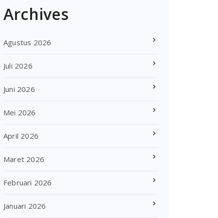
Archives
Agustus 2026
Juli 2026
Juni 2026
Mei 2026
April 2026
Maret 2026
Februari 2026
Januari 2026