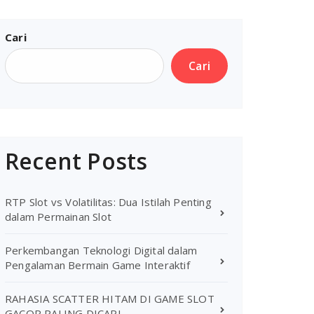
Cari
Cari
Recent Posts
RTP Slot vs Volatilitas: Dua Istilah Penting
dalam Permainan Slot
Perkembangan Teknologi Digital dalam
Pengalaman Bermain Game Interaktif
RAHASIA SCATTER HITAM DI GAME SLOT
GACOR PALING DICARI