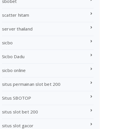
sbobet
scatter hitam
server thailand
sicbo
Sicbo Dadu
sicbo online
situs permainan slot bet 200
Situs SBOTOP
situs slot bet 200
situs slot gacor