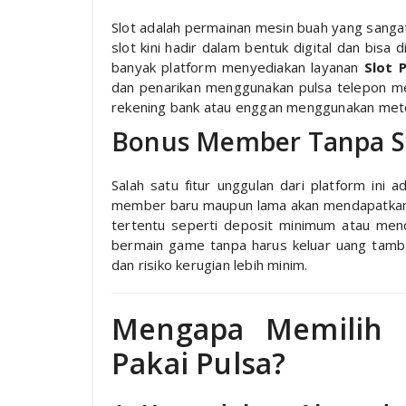
Slot adalah permainan mesin buah yang sangat
slot kini hadir dalam bentuk digital dan bisa
banyak platform menyediakan layanan
Slot 
dan penarikan menggunakan pulsa telepon me
rekening bank atau enggan menggunakan meto
Bonus Member Tanpa S
Salah satu fitur unggulan dari platform ini a
member baru maupun lama akan mendapatkan 
tertentu seperti deposit minimum atau menca
bermain game tanpa harus keluar uang tamb
dan risiko kerugian lebih minim.
Mengapa Memilih 
Pakai Pulsa?