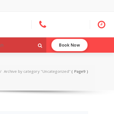
Book Now
/
Archive by category "Uncategorized"
( Page9 )