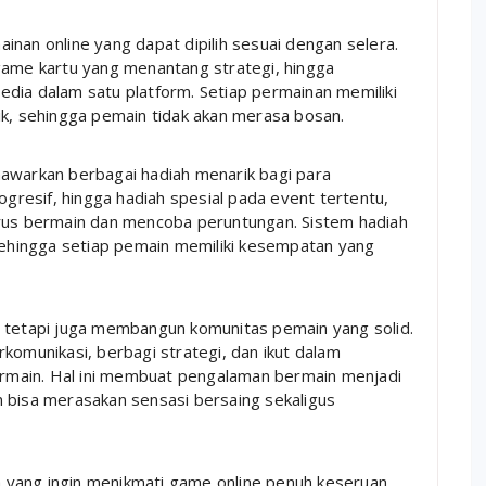
nan online yang dapat dipilih sesuai dengan selera.
game kartu yang menantang strategi, hingga
dia dalam satu platform. Setiap permainan memiliki
ik, sehingga pemain tidak akan merasa bosan.
nawarkan berbagai hadiah menarik bagi para
ogresif, hingga hadiah spesial pada event tertentu,
erus bermain dan mencoba peruntungan. Sistem hadiah
 sehingga setiap pemain memiliki kesempatan yang
, tetapi juga membangun komunitas pemain yang solid.
komunikasi, berbagi strategi, dan ikut dalam
main. Hal ini membuat pengalaman bermain menjadi
 bisa merasakan sensasi bersaing sekaligus
ja yang ingin menikmati game online penuh keseruan