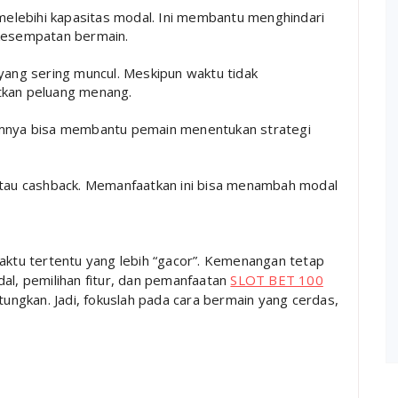
melebihi kapasitas modal. Ini membantu menghindari
kesempatan bermain.
n yang sering muncul. Meskipun waktu tidak
atkan peluang menang.
mnya bisa membantu pemain menentukan strategi
tau cashback. Memanfaatkan ini bisa menambah modal
waktu tertentu yang lebih “gacor”. Kemenangan tetap
al, pemilihan fitur, dan pemanfaatan
SLOT BET 100
ngkan. Jadi, fokuslah pada cara bermain yang cerdas,