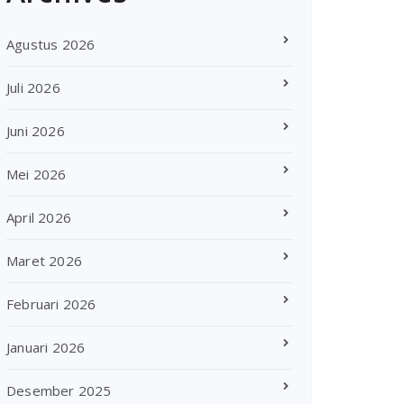
Agustus 2026
Juli 2026
Juni 2026
Mei 2026
April 2026
Maret 2026
Februari 2026
Januari 2026
Desember 2025