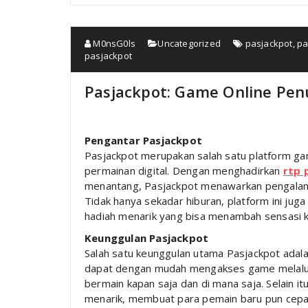
M0nsG0ls
Uncategorized
pasjackpot
,
pa
pasjackpot
Pasjackpot: Game Online Pe
Pengantar Pasjackpot
Pasjackpot merupakan salah satu platform gam
permainan digital. Dengan menghadirkan
rtp 
menantang, Pasjackpot menawarkan pengalama
Tidak hanya sekadar hiburan, platform ini ju
hadiah menarik yang bisa menambah sensasi 
Keunggulan Pasjackpot
Salah satu keunggulan utama Pasjackpot ada
dapat dengan mudah mengakses game melalui 
bermain kapan saja dan di mana saja. Selain 
menarik, membuat para pemain baru pun cepa