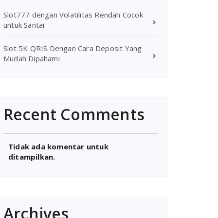
Slot777 dengan Volatilitas Rendah Cocok
untuk Santai
Slot 5K QRIS Dengan Cara Deposit Yang
Mudah Dipahami
Recent Comments
Tidak ada komentar untuk
ditampilkan.
Archives