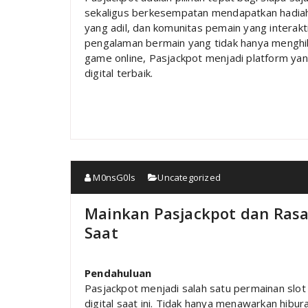
sekaligus berkesempatan mendapatkan hadiah
yang adil, dan komunitas pemain yang interakt
pengalaman bermain yang tidak hanya menghib
game online, Pasjackpot menjadi platform yan
digital terbaik.
M0nsG0ls
Uncategorized
Mainkan Pasjackpot dan Rasa
Saat
Pendahuluan
Pasjackpot menjadi salah satu permainan slot
digital saat ini. Tidak hanya menawarkan hib