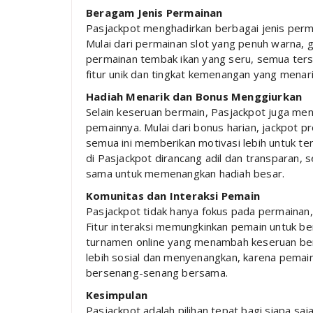
Beragam Jenis Permainan
Pasjackpot menghadirkan berbagai jenis permai
Mulai dari permainan slot yang penuh warna, 
permainan tembak ikan yang seru, semua terse
fitur unik dan tingkat kemenangan yang menar
Hadiah Menarik dan Bonus Menggiurkan
Selain keseruan bermain, Pasjackpot juga me
pemainnya. Mulai dari bonus harian, jackpot pr
semua ini memberikan motivasi lebih untuk t
di Pasjackpot dirancang adil dan transparan,
sama untuk memenangkan hadiah besar.
Komunitas dan Interaksi Pemain
Pasjackpot tidak hanya fokus pada permainan
Fitur interaksi memungkinkan pemain untuk ber
turnamen online yang menambah keseruan ber
lebih sosial dan menyenangkan, karena pemain
bersenang-senang bersama.
Kesimpulan
Pasjackpot adalah pilihan tepat bagi siapa sa