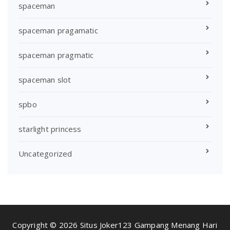
spaceman
spaceman pragamatic
spaceman pragmatic
spaceman slot
spbo
starlight princess
Uncategorized
Copyright © 2026 Situs Joker123 Gampang Menang Hari