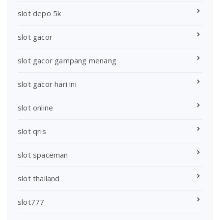
slot depo 5k
slot gacor
slot gacor gampang menang
slot gacor hari ini
slot online
slot qris
slot spaceman
slot thailand
slot777