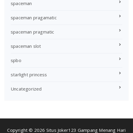
spaceman
spaceman pragamatic
spaceman pragmatic
spaceman slot
spbo
starlight princess
Uncategorized
Copyright © 2026 Situs Joker123 Gampang Menang Hari