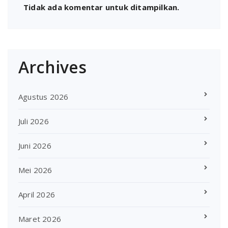
Tidak ada komentar untuk ditampilkan.
Archives
Agustus 2026
Juli 2026
Juni 2026
Mei 2026
April 2026
Maret 2026