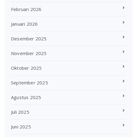
Februari 2026
Januari 2026
Desember 2025
November 2025
Oktober 2025
September 2025
Agustus 2025
Juli 2025
Juni 2025